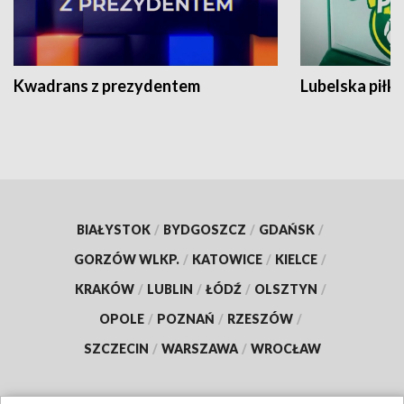
Kwadrans z prezydentem
Lubelska piłk
BIAŁYSTOK
/
BYDGOSZCZ
/
GDAŃSK
/
GORZÓW WLKP.
/
KATOWICE
/
KIELCE
/
KRAKÓW
/
LUBLIN
/
ŁÓDŹ
/
OLSZTYN
/
OPOLE
/
POZNAŃ
/
RZESZÓW
/
SZCZECIN
/
WARSZAWA
/
WROCŁAW