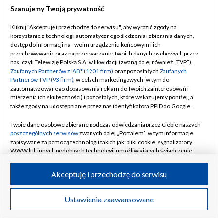
Szanujemy Twoją prywatność
Dołącz do nas:
Kliknij "Akceptuję i przechodzę do serwisu", aby wyrazić zgody na
korzystanie z technologii automatycznego śledzenia i zbierania danych,
TVP
dostęp do informacji na Twoim urządzeniu końcowym i ich
Abonament TVP
przechowywanie oraz na przetwarzanie Twoich danych osobowych przez
Regulamin TVP
nas, czyli Telewizję Polską S.A. w likwidacji (zwaną dalej również „TVP”),
Emisja w TVP
Polityka prywatności
Zaufanych Partnerów z IAB* (1201 firm)
oraz pozostałych
Zaufanych
Partnerów TVP (93 firm)
, w celach marketingowych (w tym do
Centrum informacji TVP
Moje zgody
zautomatyzowanego dopasowania reklam do Twoich zainteresowań i
mierzenia ich skuteczności) i pozostałych, które wskazujemy poniżej, a
Naziemna Telewizja Cyfrowa
Pomoc
także zgody na udostępnianie przez nas identyfikatora PPID do Google.
Sklep TVP
Biuro reklamy
Twoje dane osobowe zbierane podczas odwiedzania przez Ciebie naszych
Rada Programowa
Kontakt
poszczególnych serwisów
zwanych dalej „Portalem”, w tym informacje
zapisywane za pomocą technologii takich jak: pliki cookie, sygnalizatory
System NOS
WWW lub innych podobnych technologii umożliwiających świadczenie
dopasowanych i bezpiecznych usług, personalizację treści oraz reklam,
Informacje o nadawcy
Kanały
udostępnianie funkcji mediów społecznościowych oraz analizowanie
Akceptuję i przechodzę do serwisu
ruchu w Internecie.
Program dla prasy
©2026 Telewizja Polska S.A. w likwidacji
Biuro Reklamy
Twoje dane osobowe zbierane podczas odwiedzania przez Ciebie
Ustawienia zaawansowane
poszczególnych serwisów
na Portalu, takie jak adresy IP, identyfikatory
Ogłoszenie przetargowe
Twoich urządzeń końcowych i identyfikatory plików cookie, informacje o