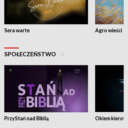
Sera warte
Agro wieści
SPOŁECZEŃSTWO
PrzyStań nad Biblią
Okiem kierow