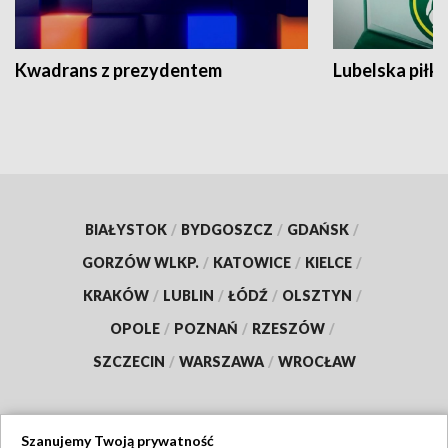
Kwadrans z prezydentem
Lubelska piłk
BIAŁYSTOK
/
BYDGOSZCZ
/
GDAŃSK
/
GORZÓW WLKP.
/
KATOWICE
/
KIELCE
/
KRAKÓW
/
LUBLIN
/
ŁÓDŹ
/
OLSZTYN
/
OPOLE
/
POZNAŃ
/
RZESZÓW
/
SZCZECIN
/
WARSZAWA
/
WROCŁAW
Szanujemy Twoją prywatność