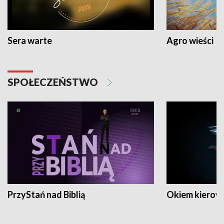
Sera warte
Agro wieści
SPOŁECZEŃSTWO
PrzyStań nad Biblią
Okiem kierow