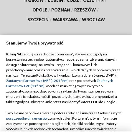
KRAKÓW
/
LUBLIN
/
ŁÓDŹ
/
OLSZTYN
/
OPOLE
/
POZNAŃ
/
RZESZÓW
/
SZCZECIN
/
WARSZAWA
/
WROCŁAW
Szanujemy Twoją prywatność
Dołącz do nas:
Kliknij "Akceptuję i przechodzę do serwisu", aby wyrazić zgody na
korzystanie z technologii automatycznego śledzenia i zbierania danych,
TVP
dostęp do informacji na Twoim urządzeniu końcowym i ich
Abonament TVP
przechowywanie oraz na przetwarzanie Twoich danych osobowych przez
Regulamin TVP
nas, czyli Telewizję Polską S.A. w likwidacji (zwaną dalej również „TVP”),
Emisja w TVP
Polityka prywatności
Zaufanych Partnerów z IAB* (1201 firm)
oraz pozostałych
Zaufanych
Partnerów TVP (93 firm)
, w celach marketingowych (w tym do
Centrum informacji TVP
Moje zgody
zautomatyzowanego dopasowania reklam do Twoich zainteresowań i
mierzenia ich skuteczności) i pozostałych, które wskazujemy poniżej, a
Naziemna Telewizja Cyfrowa
Pomoc
także zgody na udostępnianie przez nas identyfikatora PPID do Google.
Sklep TVP
Biuro reklamy
Twoje dane osobowe zbierane podczas odwiedzania przez Ciebie naszych
Rada Programowa
Kontakt
poszczególnych serwisów
zwanych dalej „Portalem”, w tym informacje
zapisywane za pomocą technologii takich jak: pliki cookie, sygnalizatory
System NOS
WWW lub innych podobnych technologii umożliwiających świadczenie