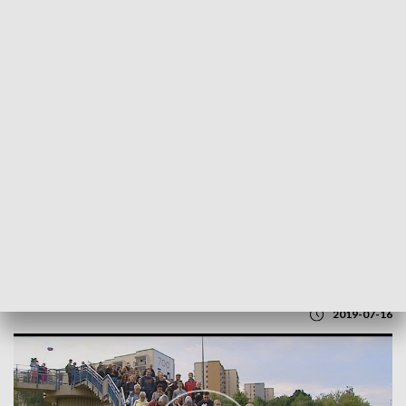
POWRÓT DO
LUBLIN
TVP REGIONY
Spacer z Czechowiczem
2019-07-16