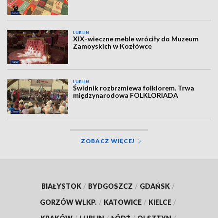
LUBLIN
XIX-wieczne meble wróciły do Muzeum
Zamoyskich w Kozłówce
LUBLIN
Świdnik rozbrzmiewa folklorem. Trwa
międzynarodowa FOLKLORIADA
ZOBACZ WIĘCEJ
BIAŁYSTOK
/
BYDGOSZCZ
/
GDAŃSK
/
GORZÓW WLKP.
/
KATOWICE
/
KIELCE
/