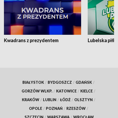
Kwadrans z prezydentem
Lubelska piłk
BIAŁYSTOK
/
BYDGOSZCZ
/
GDAŃSK
/
GORZÓW WLKP.
/
KATOWICE
/
KIELCE
/
KRAKÓW
/
LUBLIN
/
ŁÓDŹ
/
OLSZTYN
/
OPOLE
/
POZNAŃ
/
RZESZÓW
/
SZCZECIN
/
WARSZAWA
/
WROCŁAW