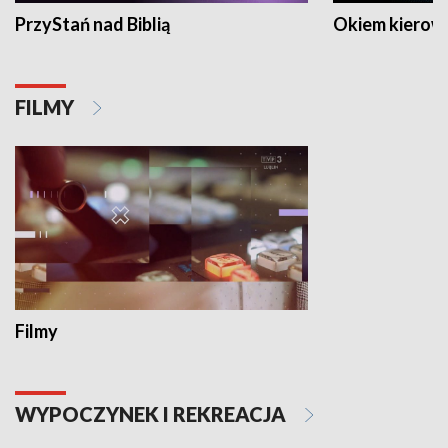
PrzyStań nad Biblią
Okiem kierow
FILMY
Filmy
WYPOCZYNEK I REKREACJA