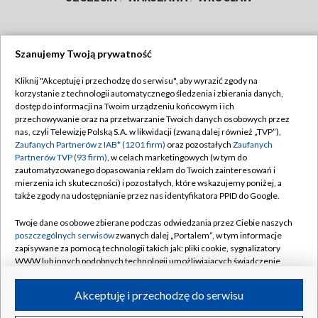
Szanujemy Twoją prywatność
Dołącz do nas:
Kliknij "Akceptuję i przechodzę do serwisu", aby wyrazić zgody na
korzystanie z technologii automatycznego śledzenia i zbierania danych,
TVP
dostęp do informacji na Twoim urządzeniu końcowym i ich
Abonament TVP
przechowywanie oraz na przetwarzanie Twoich danych osobowych przez
Regulamin TVP
nas, czyli Telewizję Polską S.A. w likwidacji (zwaną dalej również „TVP”),
Emisja w TVP
Polityka prywatności
Zaufanych Partnerów z IAB* (1201 firm)
oraz pozostałych
Zaufanych
Partnerów TVP (93 firm)
, w celach marketingowych (w tym do
Centrum informacji TVP
Moje zgody
zautomatyzowanego dopasowania reklam do Twoich zainteresowań i
mierzenia ich skuteczności) i pozostałych, które wskazujemy poniżej, a
Naziemna Telewizja Cyfrowa
Pomoc
także zgody na udostępnianie przez nas identyfikatora PPID do Google.
Sklep TVP
Biuro reklamy
Twoje dane osobowe zbierane podczas odwiedzania przez Ciebie naszych
Rada Programowa
Kontakt
poszczególnych serwisów
zwanych dalej „Portalem”, w tym informacje
zapisywane za pomocą technologii takich jak: pliki cookie, sygnalizatory
System NOS
WWW lub innych podobnych technologii umożliwiających świadczenie
dopasowanych i bezpiecznych usług, personalizację treści oraz reklam,
Informacje o nadawcy
Kanały
udostępnianie funkcji mediów społecznościowych oraz analizowanie
Akceptuję i przechodzę do serwisu
ruchu w Internecie.
Program dla prasy
©2026 Telewizja Polska S.A. w likwidacji