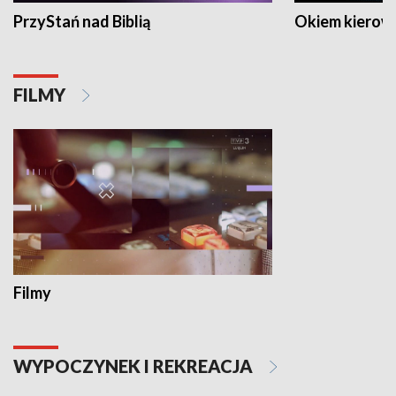
PrzyStań nad Biblią
Okiem kierow
FILMY
Filmy
WYPOCZYNEK I REKREACJA