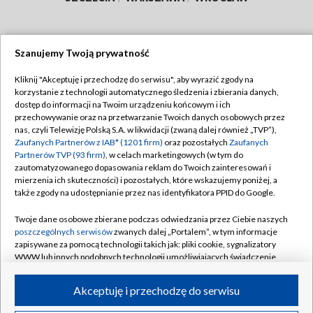
Szanujemy Twoją prywatność
Dołącz do nas:
Kliknij "Akceptuję i przechodzę do serwisu", aby wyrazić zgody na
korzystanie z technologii automatycznego śledzenia i zbierania danych,
TVP
dostęp do informacji na Twoim urządzeniu końcowym i ich
Abonament TVP
przechowywanie oraz na przetwarzanie Twoich danych osobowych przez
Regulamin TVP
nas, czyli Telewizję Polską S.A. w likwidacji (zwaną dalej również „TVP”),
Emisja w TVP
Polityka prywatności
Zaufanych Partnerów z IAB* (1201 firm)
oraz pozostałych
Zaufanych
Partnerów TVP (93 firm)
, w celach marketingowych (w tym do
Centrum informacji TVP
Moje zgody
zautomatyzowanego dopasowania reklam do Twoich zainteresowań i
mierzenia ich skuteczności) i pozostałych, które wskazujemy poniżej, a
Naziemna Telewizja Cyfrowa
Pomoc
także zgody na udostępnianie przez nas identyfikatora PPID do Google.
Sklep TVP
Biuro reklamy
Twoje dane osobowe zbierane podczas odwiedzania przez Ciebie naszych
Rada Programowa
Kontakt
poszczególnych serwisów
zwanych dalej „Portalem”, w tym informacje
zapisywane za pomocą technologii takich jak: pliki cookie, sygnalizatory
System NOS
WWW lub innych podobnych technologii umożliwiających świadczenie
dopasowanych i bezpiecznych usług, personalizację treści oraz reklam,
Informacje o nadawcy
Kanały
udostępnianie funkcji mediów społecznościowych oraz analizowanie
Akceptuję i przechodzę do serwisu
ruchu w Internecie.
Program dla prasy
©2026 Telewizja Polska S.A. w likwidacji