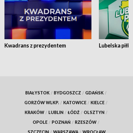
Kwadrans z prezydentem
Lubelska piłk
BIAŁYSTOK
/
BYDGOSZCZ
/
GDAŃSK
/
GORZÓW WLKP.
/
KATOWICE
/
KIELCE
/
KRAKÓW
/
LUBLIN
/
ŁÓDŹ
/
OLSZTYN
/
OPOLE
/
POZNAŃ
/
RZESZÓW
/
SZCZECIN
/
WARSZAWA
/
WROCŁAW