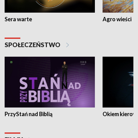
Sera warte
Agro wieści
SPOŁECZEŃSTWO
PrzyStań nad Biblią
Okiem kierow