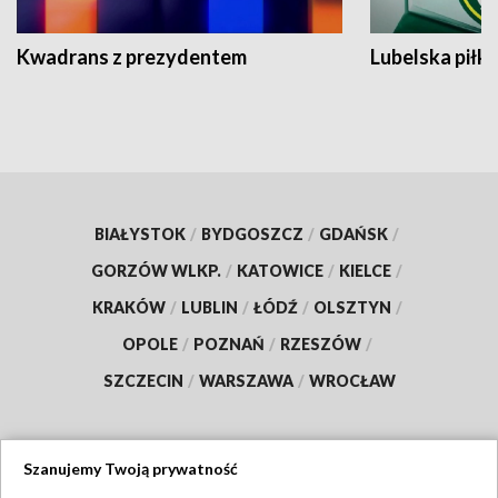
Kwadrans z prezydentem
Lubelska piłk
BIAŁYSTOK
/
BYDGOSZCZ
/
GDAŃSK
/
GORZÓW WLKP.
/
KATOWICE
/
KIELCE
/
KRAKÓW
/
LUBLIN
/
ŁÓDŹ
/
OLSZTYN
/
OPOLE
/
POZNAŃ
/
RZESZÓW
/
SZCZECIN
/
WARSZAWA
/
WROCŁAW
Szanujemy Twoją prywatność
Dołącz do nas: