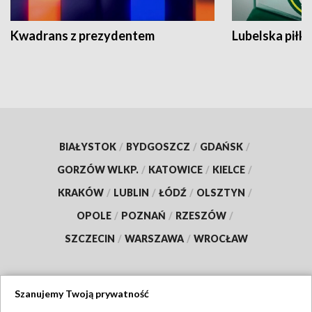
Kwadrans z prezydentem
Lubelska piłk
BIAŁYSTOK
/
BYDGOSZCZ
/
GDAŃSK
/
GORZÓW WLKP.
/
KATOWICE
/
KIELCE
/
KRAKÓW
/
LUBLIN
/
ŁÓDŹ
/
OLSZTYN
/
OPOLE
/
POZNAŃ
/
RZESZÓW
/
SZCZECIN
/
WARSZAWA
/
WROCŁAW
Szanujemy Twoją prywatność
Dołącz do nas: