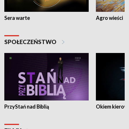
Sera warte
Agro wieści
SPOŁECZEŃSTWO
PrzyStań nad Biblią
Okiem kierow