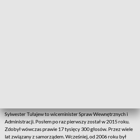
PiS przedstawił "jedynki"
Sylwester Tułajew w okręgu lubelskim, a Jacek
Sasin w okręgu chełmsko-zamojskim. To liderzy list
wyborczych Prawa i Sprawiedliwości przed
jesiennymi wyborami parlamentarnymi.
Oświadczenie w tej sprawie wydał dziś prezes partii
- Jarosław Kaczyński.
Sylwester Tułajew to wiceminister Spraw Wewnętrznych i
Administracji. Posłem po raz pierwszy został w 2015 roku.
Zdobył wówczas prawie 17 tysięcy 300 głosów. Przez wiele
lat związany z samorządem. Wcześniej, od 2006 roku był