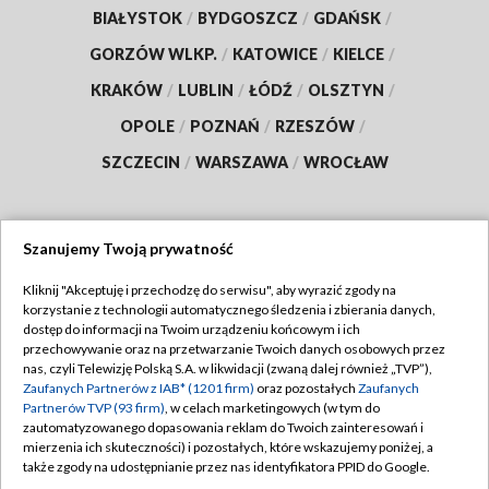
BIAŁYSTOK
/
BYDGOSZCZ
/
GDAŃSK
/
GORZÓW WLKP.
/
KATOWICE
/
KIELCE
/
KRAKÓW
/
LUBLIN
/
ŁÓDŹ
/
OLSZTYN
/
OPOLE
/
POZNAŃ
/
RZESZÓW
/
SZCZECIN
/
WARSZAWA
/
WROCŁAW
Szanujemy Twoją prywatność
Dołącz do nas:
Kliknij "Akceptuję i przechodzę do serwisu", aby wyrazić zgody na
korzystanie z technologii automatycznego śledzenia i zbierania danych,
TVP
dostęp do informacji na Twoim urządzeniu końcowym i ich
Abonament TVP
przechowywanie oraz na przetwarzanie Twoich danych osobowych przez
Regulamin TVP
nas, czyli Telewizję Polską S.A. w likwidacji (zwaną dalej również „TVP”),
Emisja w TVP
Polityka prywatności
Zaufanych Partnerów z IAB* (1201 firm)
oraz pozostałych
Zaufanych
Partnerów TVP (93 firm)
, w celach marketingowych (w tym do
Centrum informacji TVP
Moje zgody
zautomatyzowanego dopasowania reklam do Twoich zainteresowań i
mierzenia ich skuteczności) i pozostałych, które wskazujemy poniżej, a
Naziemna Telewizja Cyfrowa
Pomoc
także zgody na udostępnianie przez nas identyfikatora PPID do Google.