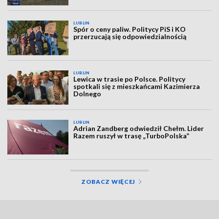
LUBLIN
Spór o ceny paliw. Politycy PiS i KO
przerzucają się odpowiedzialnością
LUBLIN
Lewica w trasie po Polsce. Politycy
spotkali się z mieszkańcami Kazimierza
Dolnego
LUBLIN
Adrian Zandberg odwiedził Chełm. Lider
Razem ruszył w trasę „TurboPolska”
ZOBACZ WIĘCEJ