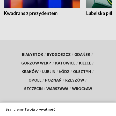
Kwadrans z prezydentem
Lubelska piłk
BIAŁYSTOK
/
BYDGOSZCZ
/
GDAŃSK
/
GORZÓW WLKP.
/
KATOWICE
/
KIELCE
/
KRAKÓW
/
LUBLIN
/
ŁÓDŹ
/
OLSZTYN
/
OPOLE
/
POZNAŃ
/
RZESZÓW
/
SZCZECIN
/
WARSZAWA
/
WROCŁAW
Szanujemy Twoją prywatność
Dołącz do nas: