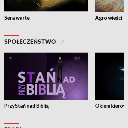
Sera warte
Agro wieści
SPOŁECZEŃSTWO
PrzyStań nad Biblią
Okiem kierow