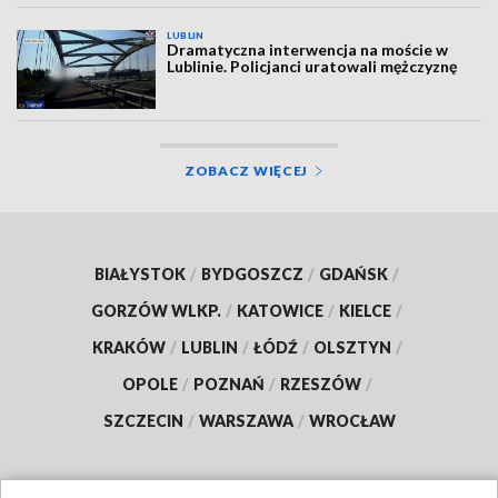
LUBLIN
Dramatyczna interwencja na moście w
Lublinie. Policjanci uratowali mężczyznę
ZOBACZ WIĘCEJ
BIAŁYSTOK
/
BYDGOSZCZ
/
GDAŃSK
/
GORZÓW WLKP.
/
KATOWICE
/
KIELCE
/
KRAKÓW
/
LUBLIN
/
ŁÓDŹ
/
OLSZTYN
/
OPOLE
/
POZNAŃ
/
RZESZÓW
/
SZCZECIN
/
WARSZAWA
/
WROCŁAW