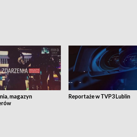
nia, magazyn
Reportaże w TVP3 Lublin
erów