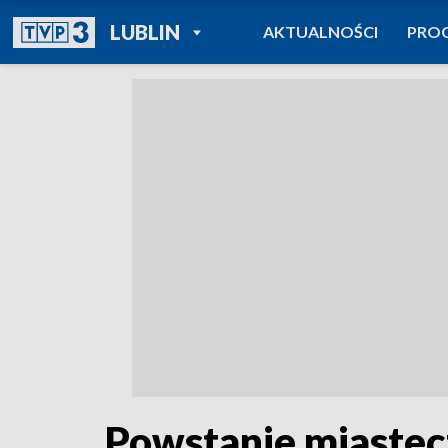
POWRÓT DO
LUBLIN
AKTUALNOŚCI
PRO
TVP REGIONY
Powstanie miaste