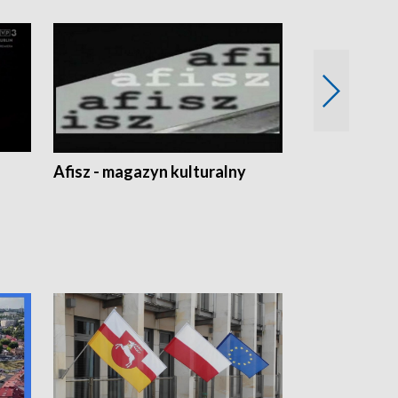
Afisz - magazyn kulturalny
Zobacz, co s