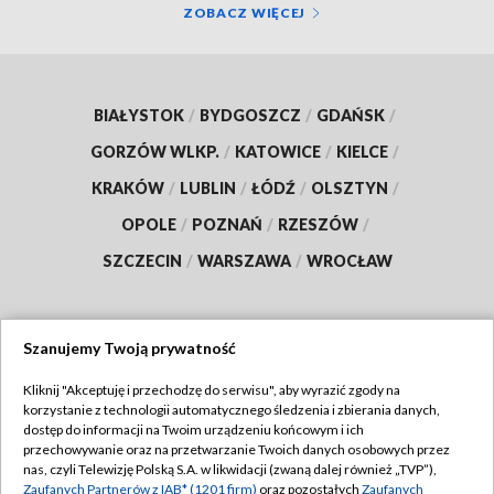
ZOBACZ WIĘCEJ
BIAŁYSTOK
/
BYDGOSZCZ
/
GDAŃSK
/
GORZÓW WLKP.
/
KATOWICE
/
KIELCE
/
KRAKÓW
/
LUBLIN
/
ŁÓDŹ
/
OLSZTYN
/
OPOLE
/
POZNAŃ
/
RZESZÓW
/
SZCZECIN
/
WARSZAWA
/
WROCŁAW
Szanujemy Twoją prywatność
Dołącz do nas:
Kliknij "Akceptuję i przechodzę do serwisu", aby wyrazić zgody na
korzystanie z technologii automatycznego śledzenia i zbierania danych,
TVP
dostęp do informacji na Twoim urządzeniu końcowym i ich
Abonament TVP
przechowywanie oraz na przetwarzanie Twoich danych osobowych przez
Regulamin TVP
nas, czyli Telewizję Polską S.A. w likwidacji (zwaną dalej również „TVP”),
Emisja w TVP
Polityka prywatności
Zaufanych Partnerów z IAB* (1201 firm)
oraz pozostałych
Zaufanych