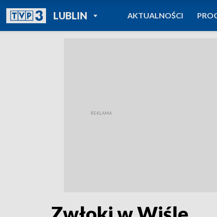
POWRÓT DO
LUBLIN
AKTUALNOŚCI
PRO
TVP REGIONY
Zwłoki w Wiśle