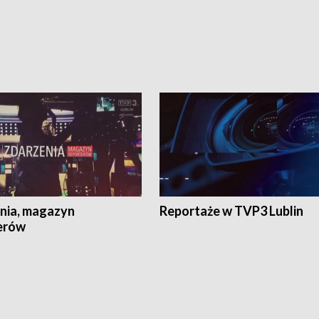
nia, magazyn
Reportaże w TVP3 Lublin
erów