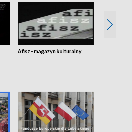
Afisz - magazyn kulturalny
Zobacz, co s