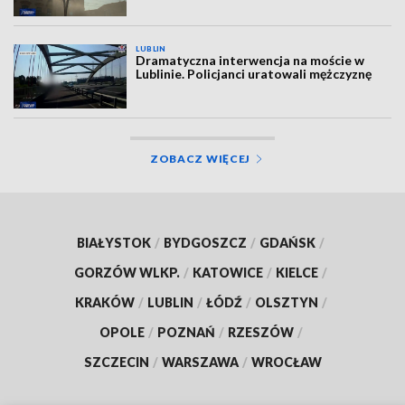
LUBLIN
Dramatyczna interwencja na moście w
Lublinie. Policjanci uratowali mężczyznę
ZOBACZ WIĘCEJ
BIAŁYSTOK
/
BYDGOSZCZ
/
GDAŃSK
/
GORZÓW WLKP.
/
KATOWICE
/
KIELCE
/
KRAKÓW
/
LUBLIN
/
ŁÓDŹ
/
OLSZTYN
/
OPOLE
/
POZNAŃ
/
RZESZÓW
/
SZCZECIN
/
WARSZAWA
/
WROCŁAW