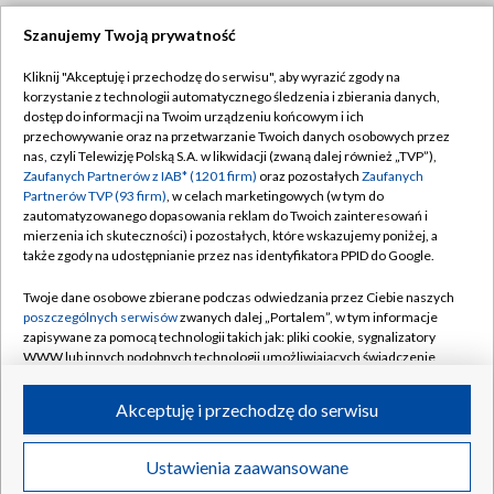
Szanujemy Twoją prywatność
Dołącz do nas:
Kliknij "Akceptuję i przechodzę do serwisu", aby wyrazić zgody na
korzystanie z technologii automatycznego śledzenia i zbierania danych,
TVP
dostęp do informacji na Twoim urządzeniu końcowym i ich
Abonament TVP
przechowywanie oraz na przetwarzanie Twoich danych osobowych przez
Regulamin TVP
nas, czyli Telewizję Polską S.A. w likwidacji (zwaną dalej również „TVP”),
Emisja w TVP
Polityka prywatności
Zaufanych Partnerów z IAB* (1201 firm)
oraz pozostałych
Zaufanych
Partnerów TVP (93 firm)
, w celach marketingowych (w tym do
Centrum informacji TVP
Moje zgody
zautomatyzowanego dopasowania reklam do Twoich zainteresowań i
mierzenia ich skuteczności) i pozostałych, które wskazujemy poniżej, a
Naziemna Telewizja Cyfrowa
Pomoc
także zgody na udostępnianie przez nas identyfikatora PPID do Google.
Sklep TVP
Biuro reklamy
Twoje dane osobowe zbierane podczas odwiedzania przez Ciebie naszych
Rada Programowa
Kontakt
poszczególnych serwisów
zwanych dalej „Portalem”, w tym informacje
zapisywane za pomocą technologii takich jak: pliki cookie, sygnalizatory
System NOS
WWW lub innych podobnych technologii umożliwiających świadczenie
dopasowanych i bezpiecznych usług, personalizację treści oraz reklam,
Informacje o nadawcy
Kanały
udostępnianie funkcji mediów społecznościowych oraz analizowanie
Akceptuję i przechodzę do serwisu
ruchu w Internecie.
Program dla prasy
©2026 Telewizja Polska S.A. w likwidacji
Biuro Reklamy
Twoje dane osobowe zbierane podczas odwiedzania przez Ciebie
Ustawienia zaawansowane
poszczególnych serwisów
na Portalu, takie jak adresy IP, identyfikatory
Ogłoszenie przetargowe