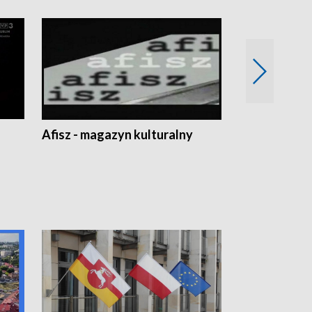
Afisz - magazyn kulturalny
Zobacz, co s