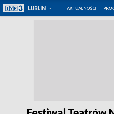
POWRÓT DO
LUBLIN
AKTUALNOŚCI
PRO
TVP REGIONY
Festiwal Teatrów 