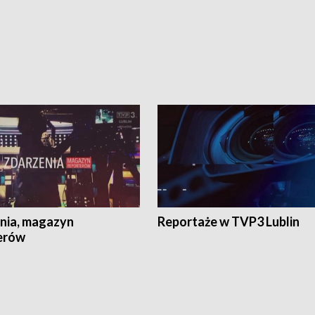
nia, magazyn
Reportaże w TVP3 Lublin
erów