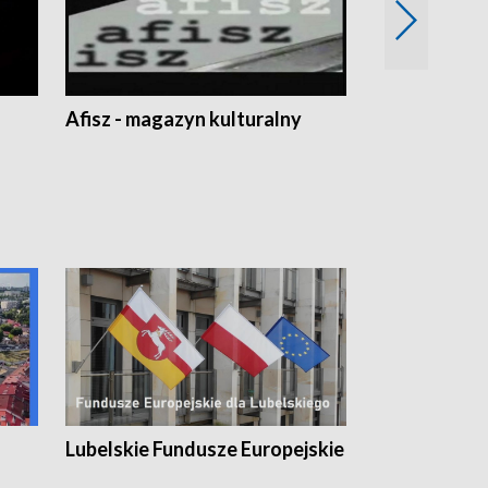
Afisz - magazyn kulturalny
Zobacz, co s
Lubelskie Fundusze Europejskie