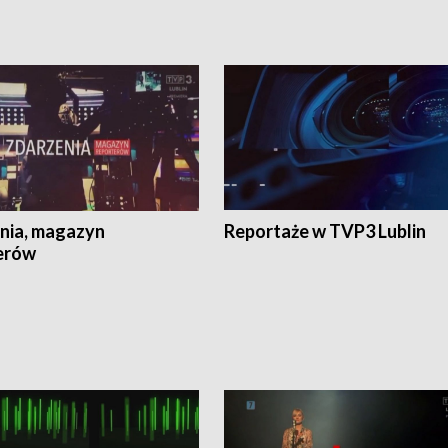
nia, magazyn
Reportaże w TVP3 Lublin
erów