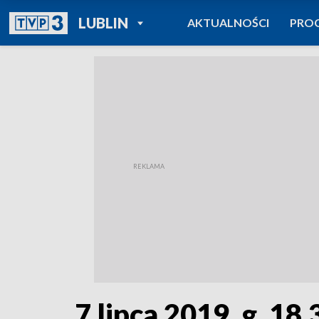
POWRÓT DO
LUBLIN
AKTUALNOŚCI
PRO
TVP REGIONY
7 lipca 2019, g. 18.