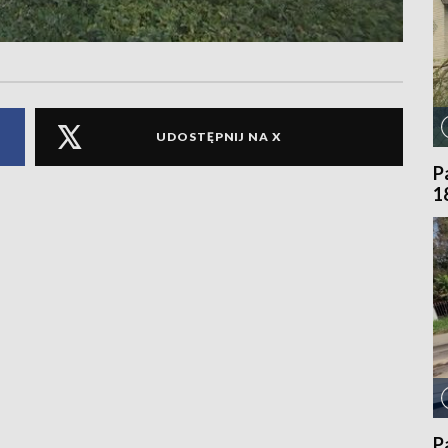
UDOSTĘPNIJ NA X
P
1
P