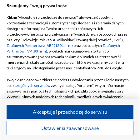
Szanujemy Twoją prywatność
Dołącz do nas:
Kliknij "Akceptuję i przechodzę do serwisu", aby wyrazić zgody na
korzystanie z technologii automatycznego śledzenia i zbierania danych,
TVP
dostęp do informacji na Twoim urządzeniu końcowym i ich
Abonament TVP
przechowywanie oraz na przetwarzanie Twoich danych osobowych przez
Regulamin TVP
nas, czyli Telewizję Polską S.A. w likwidacji (zwaną dalej również „TVP”),
Emisja w TVP
Polityka prywatności
Zaufanych Partnerów z IAB* (1201 firm)
oraz pozostałych
Zaufanych
Partnerów TVP (93 firm)
, w celach marketingowych (w tym do
Centrum informacji TVP
Moje zgody
zautomatyzowanego dopasowania reklam do Twoich zainteresowań i
mierzenia ich skuteczności) i pozostałych, które wskazujemy poniżej, a
Naziemna Telewizja Cyfrowa
Pomoc
także zgody na udostępnianie przez nas identyfikatora PPID do Google.
Sklep TVP
Biuro reklamy
Twoje dane osobowe zbierane podczas odwiedzania przez Ciebie naszych
Rada Programowa
Kontakt
poszczególnych serwisów
zwanych dalej „Portalem”, w tym informacje
zapisywane za pomocą technologii takich jak: pliki cookie, sygnalizatory
System NOS
WWW lub innych podobnych technologii umożliwiających świadczenie
dopasowanych i bezpiecznych usług, personalizację treści oraz reklam,
Informacje o nadawcy
Kanały
udostępnianie funkcji mediów społecznościowych oraz analizowanie
Akceptuję i przechodzę do serwisu
ruchu w Internecie.
Program dla prasy
©2026 Telewizja Polska S.A. w likwidacji
Biuro Reklamy
Twoje dane osobowe zbierane podczas odwiedzania przez Ciebie
Ustawienia zaawansowane
poszczególnych serwisów
na Portalu, takie jak adresy IP, identyfikatory
Ogłoszenie przetargowe
Twoich urządzeń końcowych i identyfikatory plików cookie, informacje o