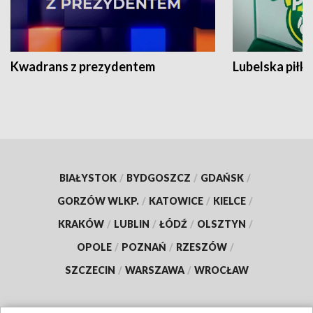
Kwadrans z prezydentem
Lubelska piłk
BIAŁYSTOK
/
BYDGOSZCZ
/
GDAŃSK
/
GORZÓW WLKP.
/
KATOWICE
/
KIELCE
/
KRAKÓW
/
LUBLIN
/
ŁÓDŹ
/
OLSZTYN
/
OPOLE
/
POZNAŃ
/
RZESZÓW
/
SZCZECIN
/
WARSZAWA
/
WROCŁAW