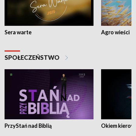
Sera warte
Agro wieści
SPOŁECZEŃSTWO
PrzyStań nad Biblią
Okiem kierow