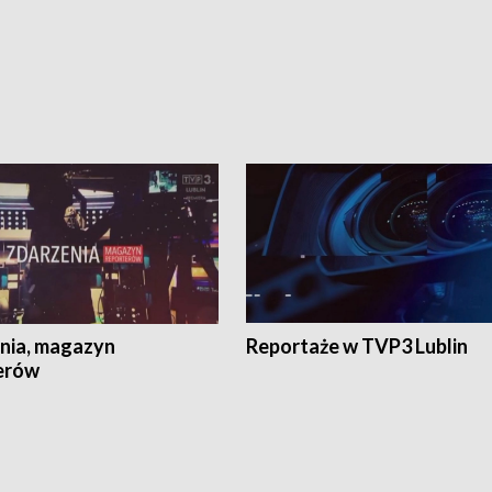
nia, magazyn
Reportaże w TVP3 Lublin
erów