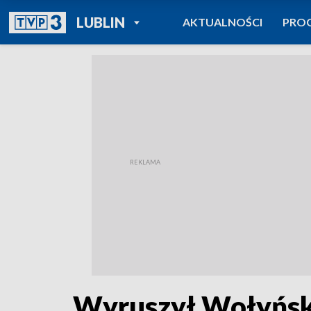
POWRÓT DO
LUBLIN
AKTUALNOŚCI
PRO
TVP REGIONY
Wyruszył Wołyńsk