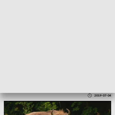
POWRÓT DO
LUBLIN
TVP REGIONY
Żubry na Lubelszczyźnie. Trafią do Lasów
Janowskich
2019-07-04