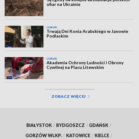
ofiar na Ukrainie
LUBLIN
Trwają Dni Konia Arabskiego w Janowie
Podlaskim
LUBLIN
Akademia Ochrony Ludności i Obrony
Cywilnej na Placu Litewskim
ZOBACZ WIĘCEJ
BIAŁYSTOK
/
BYDGOSZCZ
/
GDAŃSK
/
GORZÓW WLKP.
/
KATOWICE
/
KIELCE
/