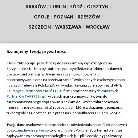
KRAKÓW
/
LUBLIN
/
ŁÓDŹ
/
OLSZTYN
/
OPOLE
/
POZNAŃ
/
RZESZÓW
/
SZCZECIN
/
WARSZAWA
/
WROCŁAW
Szanujemy Twoją prywatność
Dołącz do nas:
Kliknij "Akceptuję i przechodzę do serwisu", aby wyrazić zgody na
korzystanie z technologii automatycznego śledzenia i zbierania danych,
TVP
dostęp do informacji na Twoim urządzeniu końcowym i ich
Abonament TVP
przechowywanie oraz na przetwarzanie Twoich danych osobowych przez
Regulamin TVP
nas, czyli Telewizję Polską S.A. w likwidacji (zwaną dalej również „TVP”),
Emisja w TVP
Polityka prywatności
Zaufanych Partnerów z IAB* (1201 firm)
oraz pozostałych
Zaufanych
Partnerów TVP (93 firm)
, w celach marketingowych (w tym do
Centrum informacji TVP
Moje zgody
zautomatyzowanego dopasowania reklam do Twoich zainteresowań i
mierzenia ich skuteczności) i pozostałych, które wskazujemy poniżej, a
Naziemna Telewizja Cyfrowa
Pomoc
także zgody na udostępnianie przez nas identyfikatora PPID do Google.
Sklep TVP
Biuro reklamy
Twoje dane osobowe zbierane podczas odwiedzania przez Ciebie naszych
Rada Programowa
Kontakt
poszczególnych serwisów
zwanych dalej „Portalem”, w tym informacje
zapisywane za pomocą technologii takich jak: pliki cookie, sygnalizatory