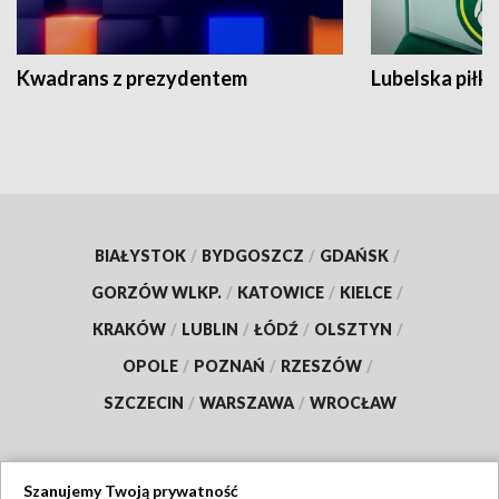
Kwadrans z prezydentem
Lubelska piłk
BIAŁYSTOK
/
BYDGOSZCZ
/
GDAŃSK
/
GORZÓW WLKP.
/
KATOWICE
/
KIELCE
/
KRAKÓW
/
LUBLIN
/
ŁÓDŹ
/
OLSZTYN
/
OPOLE
/
POZNAŃ
/
RZESZÓW
/
SZCZECIN
/
WARSZAWA
/
WROCŁAW
Szanujemy Twoją prywatność