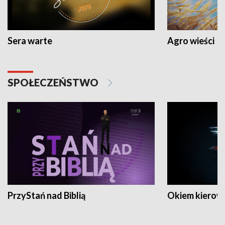
Sera warte
Agro wieści
SPOŁECZEŃSTWO
PrzyStań nad Biblią
Okiem kierow