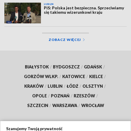
LUBLIN
PiS: Polska jest bezpieczna. Sprzeciwiamy
się takiemu wizerunkowi kraju
ZOBACZ WIĘCEJ
BIAŁYSTOK
/
BYDGOSZCZ
/
GDAŃSK
/
GORZÓW WLKP.
/
KATOWICE
/
KIELCE
/
KRAKÓW
/
LUBLIN
/
ŁÓDŹ
/
OLSZTYN
/
OPOLE
/
POZNAŃ
/
RZESZÓW
/
SZCZECIN
/
WARSZAWA
/
WROCŁAW
Szanujemy Twoją prywatność