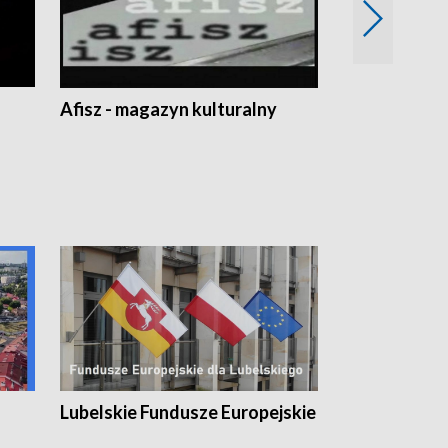
Afisz - magazyn kulturalny
Zobacz, co s
Lubelskie Fundusze Europejskie