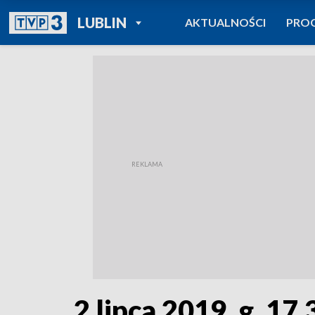
POWRÓT DO
LUBLIN
AKTUALNOŚCI
PRO
TVP REGIONY
2 lipca 2019, g. 17.