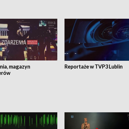
nia, magazyn
Reportaże w TVP3 Lublin
erów