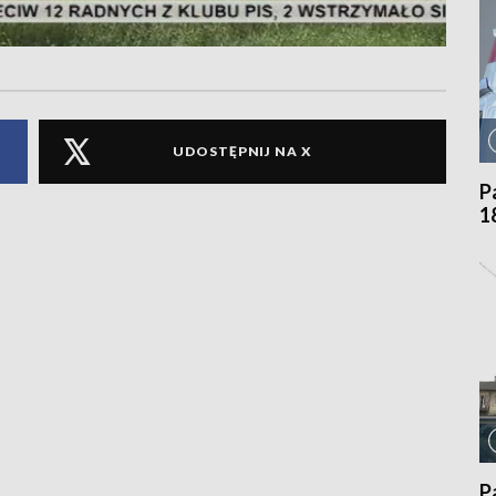
UDOSTĘPNIJ NA X
P
1
P