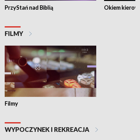
PrzyStań nad Biblią
Okiem kierow
FILMY
Filmy
WYPOCZYNEK I REKREACJA