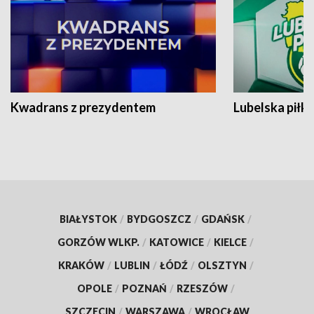
Kwadrans z prezydentem
Lubelska piłk
BIAŁYSTOK
/
BYDGOSZCZ
/
GDAŃSK
/
GORZÓW WLKP.
/
KATOWICE
/
KIELCE
/
KRAKÓW
/
LUBLIN
/
ŁÓDŹ
/
OLSZTYN
/
OPOLE
/
POZNAŃ
/
RZESZÓW
/
SZCZECIN
/
WARSZAWA
/
WROCŁAW