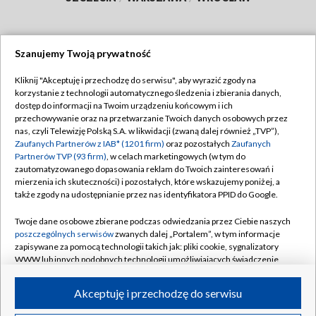
Szanujemy Twoją prywatność
Dołącz do nas:
Kliknij "Akceptuję i przechodzę do serwisu", aby wyrazić zgody na
korzystanie z technologii automatycznego śledzenia i zbierania danych,
TVP
dostęp do informacji na Twoim urządzeniu końcowym i ich
Abonament TVP
przechowywanie oraz na przetwarzanie Twoich danych osobowych przez
Regulamin TVP
nas, czyli Telewizję Polską S.A. w likwidacji (zwaną dalej również „TVP”),
Emisja w TVP
Polityka prywatności
Zaufanych Partnerów z IAB* (1201 firm)
oraz pozostałych
Zaufanych
Partnerów TVP (93 firm)
, w celach marketingowych (w tym do
Centrum informacji TVP
Moje zgody
zautomatyzowanego dopasowania reklam do Twoich zainteresowań i
mierzenia ich skuteczności) i pozostałych, które wskazujemy poniżej, a
Naziemna Telewizja Cyfrowa
Pomoc
także zgody na udostępnianie przez nas identyfikatora PPID do Google.
Sklep TVP
Biuro reklamy
Twoje dane osobowe zbierane podczas odwiedzania przez Ciebie naszych
Rada Programowa
Kontakt
poszczególnych serwisów
zwanych dalej „Portalem”, w tym informacje
zapisywane za pomocą technologii takich jak: pliki cookie, sygnalizatory
System NOS
WWW lub innych podobnych technologii umożliwiających świadczenie
dopasowanych i bezpiecznych usług, personalizację treści oraz reklam,
Informacje o nadawcy
Kanały
udostępnianie funkcji mediów społecznościowych oraz analizowanie
Akceptuję i przechodzę do serwisu
ruchu w Internecie.
Program dla prasy
©2026 Telewizja Polska S.A. w likwidacji