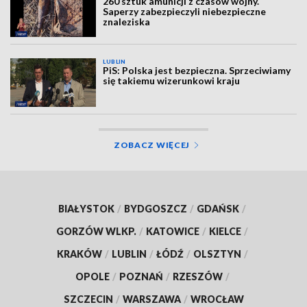
260 sztuk amunicji z czasów wojny.
Saperzy zabezpieczyli niebezpieczne
znaleziska
LUBLIN
PiS: Polska jest bezpieczna. Sprzeciwiamy
się takiemu wizerunkowi kraju
ZOBACZ WIĘCEJ
BIAŁYSTOK
/
BYDGOSZCZ
/
GDAŃSK
/
GORZÓW WLKP.
/
KATOWICE
/
KIELCE
/
KRAKÓW
/
LUBLIN
/
ŁÓDŹ
/
OLSZTYN
/
OPOLE
/
POZNAŃ
/
RZESZÓW
/
SZCZECIN
/
WARSZAWA
/
WROCŁAW