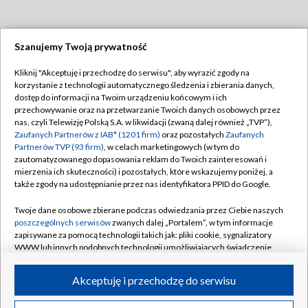
Szanujemy Twoją prywatność
Dołącz do nas:
Kliknij "Akceptuję i przechodzę do serwisu", aby wyrazić zgody na
korzystanie z technologii automatycznego śledzenia i zbierania danych,
TVP
dostęp do informacji na Twoim urządzeniu końcowym i ich
Abonament TVP
przechowywanie oraz na przetwarzanie Twoich danych osobowych przez
Regulamin TVP
nas, czyli Telewizję Polską S.A. w likwidacji (zwaną dalej również „TVP”),
Emisja w TVP
Polityka prywatności
Zaufanych Partnerów z IAB* (1201 firm)
oraz pozostałych
Zaufanych
Partnerów TVP (93 firm)
, w celach marketingowych (w tym do
Centrum informacji TVP
Moje zgody
zautomatyzowanego dopasowania reklam do Twoich zainteresowań i
mierzenia ich skuteczności) i pozostałych, które wskazujemy poniżej, a
Naziemna Telewizja Cyfrowa
Pomoc
także zgody na udostępnianie przez nas identyfikatora PPID do Google.
Sklep TVP
Biuro reklamy
Twoje dane osobowe zbierane podczas odwiedzania przez Ciebie naszych
Rada Programowa
Kontakt
poszczególnych serwisów
zwanych dalej „Portalem”, w tym informacje
zapisywane za pomocą technologii takich jak: pliki cookie, sygnalizatory
System NOS
WWW lub innych podobnych technologii umożliwiających świadczenie
dopasowanych i bezpiecznych usług, personalizację treści oraz reklam,
Informacje o nadawcy
Kanały
udostępnianie funkcji mediów społecznościowych oraz analizowanie
Akceptuję i przechodzę do serwisu
ruchu w Internecie.
Program dla prasy
©2026 Telewizja Polska S.A. w likwidacji