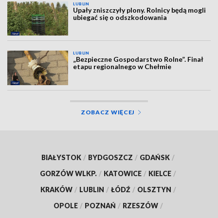
LUBLIN
Upały zniszczyły plony. Rolnicy będą mogli
ubiegać się o odszkodowania
LUBLIN
„Bezpieczne Gospodarstwo Rolne”. Finał
etapu regionalnego w Chełmie
ZOBACZ WIĘCEJ
BIAŁYSTOK
/
BYDGOSZCZ
/
GDAŃSK
/
GORZÓW WLKP.
/
KATOWICE
/
KIELCE
/
KRAKÓW
/
LUBLIN
/
ŁÓDŹ
/
OLSZTYN
/
OPOLE
/
POZNAŃ
/
RZESZÓW
/