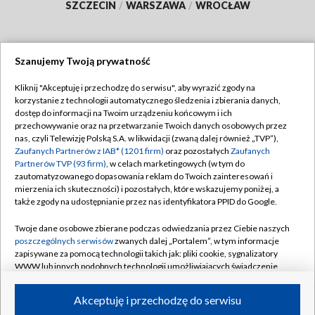
SZCZECIN
/
WARSZAWA
/
WROCŁAW
Szanujemy Twoją prywatność
Dołącz do nas:
Kliknij "Akceptuję i przechodzę do serwisu", aby wyrazić zgody na
korzystanie z technologii automatycznego śledzenia i zbierania danych,
TVP
dostęp do informacji na Twoim urządzeniu końcowym i ich
Abonament TVP
przechowywanie oraz na przetwarzanie Twoich danych osobowych przez
Regulamin TVP
nas, czyli Telewizję Polską S.A. w likwidacji (zwaną dalej również „TVP”),
Emisja w TVP
Polityka prywatności
Zaufanych Partnerów z IAB* (1201 firm)
oraz pozostałych
Zaufanych
Partnerów TVP (93 firm)
, w celach marketingowych (w tym do
Centrum informacji TVP
Moje zgody
zautomatyzowanego dopasowania reklam do Twoich zainteresowań i
mierzenia ich skuteczności) i pozostałych, które wskazujemy poniżej, a
Naziemna Telewizja Cyfrowa
Pomoc
także zgody na udostępnianie przez nas identyfikatora PPID do Google.
Sklep TVP
Biuro reklamy
Twoje dane osobowe zbierane podczas odwiedzania przez Ciebie naszych
Rada Programowa
Kontakt
poszczególnych serwisów
zwanych dalej „Portalem”, w tym informacje
zapisywane za pomocą technologii takich jak: pliki cookie, sygnalizatory
System NOS
WWW lub innych podobnych technologii umożliwiających świadczenie
dopasowanych i bezpiecznych usług, personalizację treści oraz reklam,
Informacje o nadawcy
Kanały
udostępnianie funkcji mediów społecznościowych oraz analizowanie
Akceptuję i przechodzę do serwisu
ruchu w Internecie.
Program dla prasy