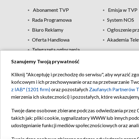
Abonament TVP
Emisja w TVP
Rada Programowa
System NOS
Biuro Reklamy
Ogłoszenie pr
Oferta Handlowa
Akademia Tele
Telegazeta ogłoszenia
Szanujemy Twoją prywatność
Regulamin TVP
Kliknij "Akceptuję i przechodzę do serwisu", aby wyrazić zg
końcowym i ich przechowywanie oraz na przetwarzanie Twoich
z IAB* (1201 firm)
oraz pozostałych
Zaufanych Partnerów T
mierzenia ich skuteczności) i pozostałych, które wskazujemy
Twoje dane osobowe zbierane podczas odwiedzania przez 
takich jak: pliki cookie, sygnalizatory WWW lub innych pod
udostępnianie funkcji mediów społecznościowych oraz anali
Twoje dane osobowe zbierane podczas odwiedzania przez 