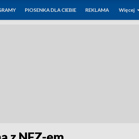
GRAMY
PIOSENKA DLA CIEBIE
REKLAMA
Więcej
a z NFZ-em