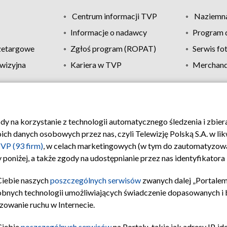
Centrum informacji TVP
Naziemna
Informacje o nadawcy
Program d
zetargowe
Zgłoś program (ROPAT)
Serwis fo
wizyjna
Kariera w TVP
Merchandi
Polityka prywatności
Moje zgody
Pomoc
Biuro re
ody na korzystanie z technologii automatycznego śledzenia i zbie
 danych osobowych przez nas, czyli Telewizję Polską S.A. w likw
VP (93 firm)
, w celach marketingowych (w tym do zautomatyzow
 poniżej, a także zgody na udostępnianie przez nas identyfikator
Ciebie naszych
poszczególnych serwisów
zwanych dalej „Portalem
obnych technologii umożliwiających świadczenie dopasowanych i be
zowanie ruchu w Internecie.
Ciebie
poszczególnych serwisów
na Portalu, takie jak adresy IP, 