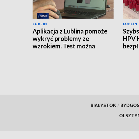
LUBLIN
LUBLIN
Aplikacja z Lublina pomoże
Szybs
wykryć problemy ze
HPV 
wzrokiem. Test można
bezpł
zrobić w domu
BIAŁYSTOK
/
BYDGO
OLSZTY