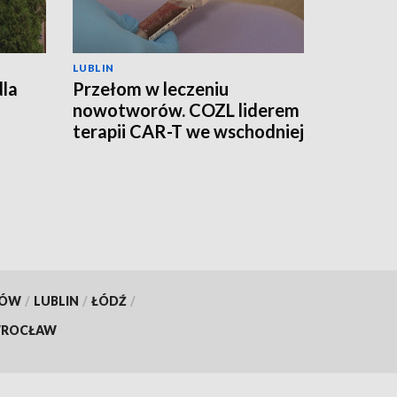
LUBLIN
dla
Przełom w leczeniu
nowotworów. COZL liderem
terapii CAR-T we wschodniej
Polsce
KÓW
/
LUBLIN
/
ŁÓDŹ
/
ROCŁAW