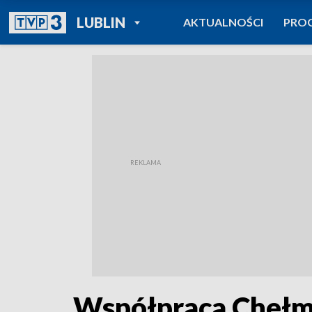
POWRÓT DO
LUBLIN
AKTUALNOŚCI
PRO
TVP REGIONY
Współpraca Chełm