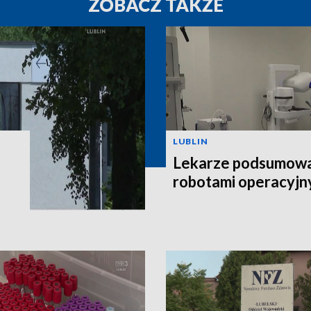
ZOBACZ TAKŻE
LUBLIN
Lekarze podsumowal
robotami operacyjn