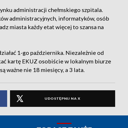
nku administracji chełmskiego szpitala.
ów administracyjnych, informatyków, osób
adz miasta każdy etat więcej to szansa na
iałać 1-go października. Niezależnie od
kać kartę EKUZ osobiście w lokalnym biurze
ą ważne nie 18 miesięcy, a 3 lata.
UDOSTĘPNIJ NA X