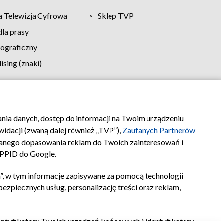
 Telewizja Cyfrowa
Sklep TVP
la prasy
tograficzny
sing (znaki)
klamy
Kontakt
rania danych, dostęp do informacji na Twoim urządzeniu
idacji (zwaną dalej również „TVP”),
Zaufanych Partnerów
anego dopasowania reklam do Twoich zainteresowań i
a PPID do Google.
”, w tym informacje zapisywane za pomocą technologii
zpiecznych usług, personalizację treści oraz reklam,
identyfikatory Twoich urządzeń końcowych i identyfikatory