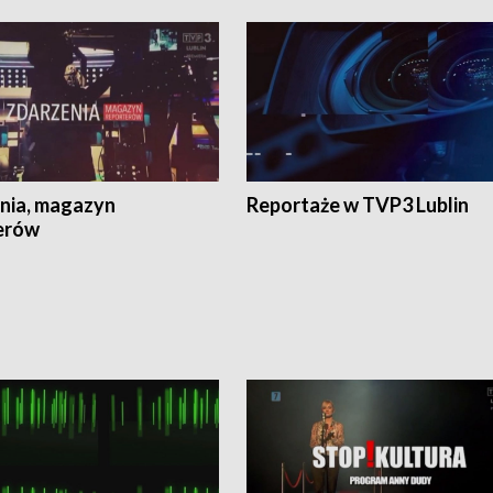
nia, magazyn
Reportaże w TVP3 Lublin
erów