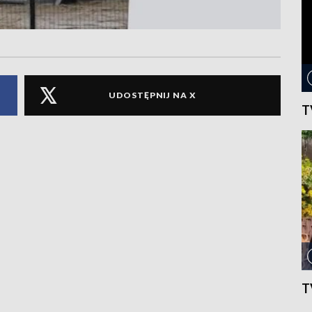
UDOSTĘPNIJ NA X
T
T