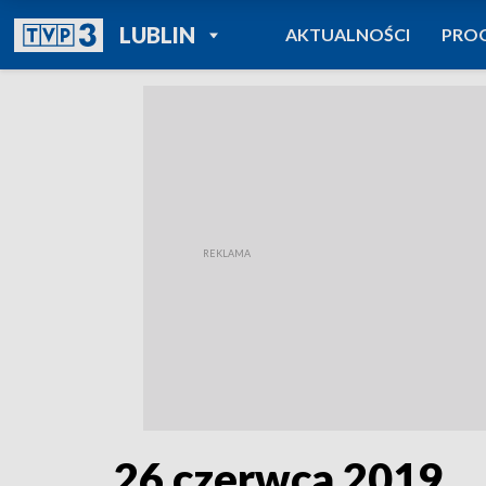
POWRÓT DO
LUBLIN
AKTUALNOŚCI
PRO
TVP REGIONY
26 czerwca 2019