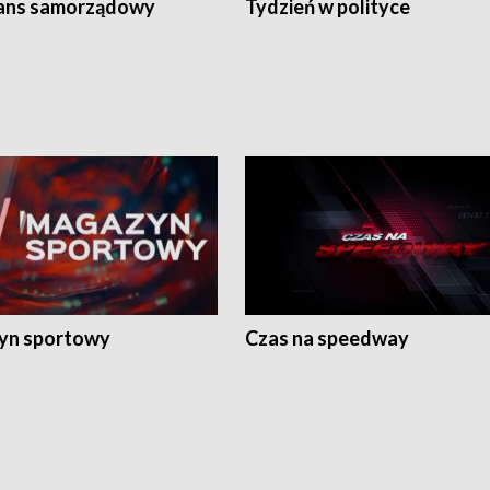
ans samorządowy
Tydzień w polityce
yn sportowy
Czas na speedway