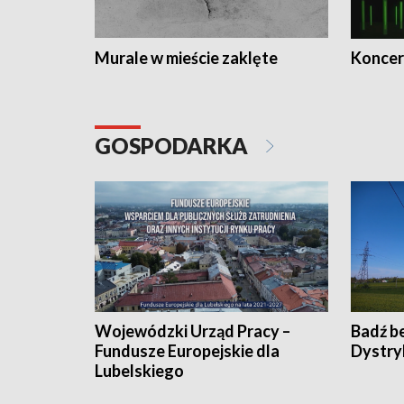
Murale w mieście zaklęte
Koncer
GOSPODARKA
Wojewódzki Urząd Pracy –
Badź b
Fundusze Europejskie dla
Dystry
Lubelskiego