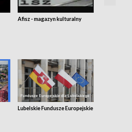
Afisz - magazyn kulturalny
Zobacz, co s
Lubelskie Fundusze Europejskie