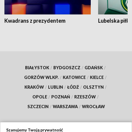
Kwadrans z prezydentem
Lubelska piłk
BIAŁYSTOK
/
BYDGOSZCZ
/
GDAŃSK
/
GORZÓW WLKP.
/
KATOWICE
/
KIELCE
/
KRAKÓW
/
LUBLIN
/
ŁÓDŹ
/
OLSZTYN
/
OPOLE
/
POZNAŃ
/
RZESZÓW
/
SZCZECIN
/
WARSZAWA
/
WROCŁAW
Szanujemy Twoją prywatność