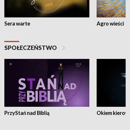
Sera warte
Agro wieści
SPOŁECZEŃSTWO
PrzyStań nad Biblią
Okiem kierow