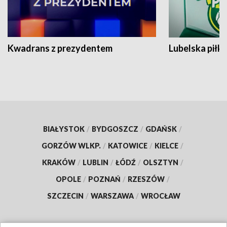
Kwadrans z prezydentem
Lubelska piłk
BIAŁYSTOK
/
BYDGOSZCZ
/
GDAŃSK
/
GORZÓW WLKP.
/
KATOWICE
/
KIELCE
/
KRAKÓW
/
LUBLIN
/
ŁÓDŹ
/
OLSZTYN
/
OPOLE
/
POZNAŃ
/
RZESZÓW
/
SZCZECIN
/
WARSZAWA
/
WROCŁAW