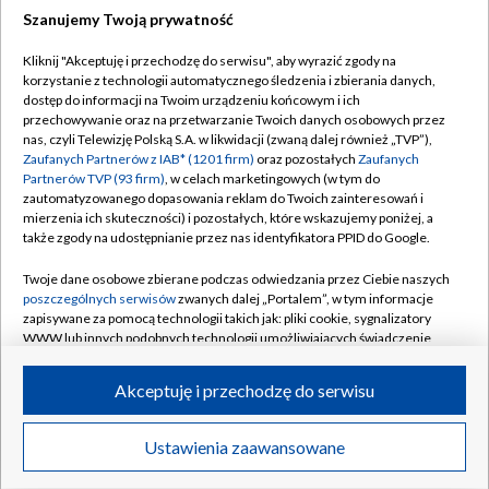
Szanujemy Twoją prywatność
Dołącz do nas:
Kliknij "Akceptuję i przechodzę do serwisu", aby wyrazić zgody na
korzystanie z technologii automatycznego śledzenia i zbierania danych,
TVP
dostęp do informacji na Twoim urządzeniu końcowym i ich
Abonament TVP
przechowywanie oraz na przetwarzanie Twoich danych osobowych przez
Regulamin TVP
nas, czyli Telewizję Polską S.A. w likwidacji (zwaną dalej również „TVP”),
Emisja w TVP
Polityka prywatności
Zaufanych Partnerów z IAB* (1201 firm)
oraz pozostałych
Zaufanych
Partnerów TVP (93 firm)
, w celach marketingowych (w tym do
Centrum informacji TVP
Moje zgody
zautomatyzowanego dopasowania reklam do Twoich zainteresowań i
mierzenia ich skuteczności) i pozostałych, które wskazujemy poniżej, a
Naziemna Telewizja Cyfrowa
Pomoc
także zgody na udostępnianie przez nas identyfikatora PPID do Google.
Sklep TVP
Biuro reklamy
Twoje dane osobowe zbierane podczas odwiedzania przez Ciebie naszych
Rada Programowa
Kontakt
poszczególnych serwisów
zwanych dalej „Portalem”, w tym informacje
zapisywane za pomocą technologii takich jak: pliki cookie, sygnalizatory
System NOS
WWW lub innych podobnych technologii umożliwiających świadczenie
dopasowanych i bezpiecznych usług, personalizację treści oraz reklam,
Informacje o nadawcy
Kanały
udostępnianie funkcji mediów społecznościowych oraz analizowanie
Akceptuję i przechodzę do serwisu
ruchu w Internecie.
Program dla prasy
©2026 Telewizja Polska S.A. w likwidacji
Biuro Reklamy
Twoje dane osobowe zbierane podczas odwiedzania przez Ciebie
Ustawienia zaawansowane
poszczególnych serwisów
na Portalu, takie jak adresy IP, identyfikatory
Ogłoszenie przetargowe
Twoich urządzeń końcowych i identyfikatory plików cookie, informacje o