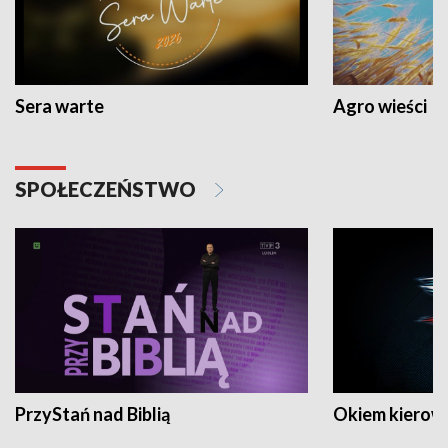
Sera warte
Agro wieści
SPOŁECZEŃSTWO
PrzyStań nad Biblią
Okiem kierow