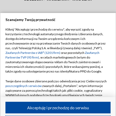
Szanujemy Twoją prywatność
Dołącz do nas:
Kliknij "Akceptuję i przechodzę do serwisu", aby wyrazić zgody na
korzystanie z technologii automatycznego śledzenia i zbierania danych,
TVP
dostęp do informacji na Twoim urządzeniu końcowym i ich
Abonament TVP
przechowywanie oraz na przetwarzanie Twoich danych osobowych przez
Regulamin TVP
nas, czyli Telewizję Polską S.A. w likwidacji (zwaną dalej również „TVP”),
Emisja w TVP
Polityka prywatności
Zaufanych Partnerów z IAB* (1201 firm)
oraz pozostałych
Zaufanych
Partnerów TVP (93 firm)
, w celach marketingowych (w tym do
Centrum informacji TVP
Moje zgody
zautomatyzowanego dopasowania reklam do Twoich zainteresowań i
mierzenia ich skuteczności) i pozostałych, które wskazujemy poniżej, a
Naziemna Telewizja Cyfrowa
Pomoc
także zgody na udostępnianie przez nas identyfikatora PPID do Google.
Sklep TVP
Biuro reklamy
Twoje dane osobowe zbierane podczas odwiedzania przez Ciebie naszych
Rada Programowa
Kontakt
poszczególnych serwisów
zwanych dalej „Portalem”, w tym informacje
zapisywane za pomocą technologii takich jak: pliki cookie, sygnalizatory
System NOS
WWW lub innych podobnych technologii umożliwiających świadczenie
dopasowanych i bezpiecznych usług, personalizację treści oraz reklam,
Informacje o nadawcy
Kanały
udostępnianie funkcji mediów społecznościowych oraz analizowanie
Akceptuję i przechodzę do serwisu
ruchu w Internecie.
Program dla prasy
©2026 Telewizja Polska S.A. w likwidacji