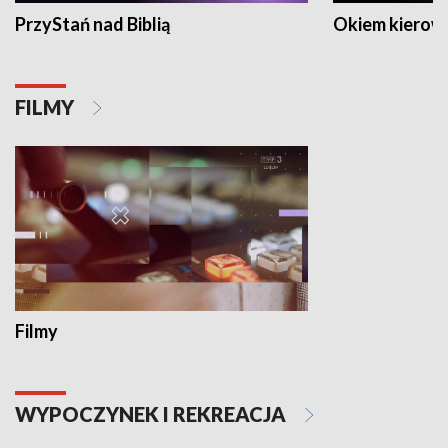
PrzyStań nad Biblią
Okiem kierow
FILMY
Filmy
WYPOCZYNEK I REKREACJA