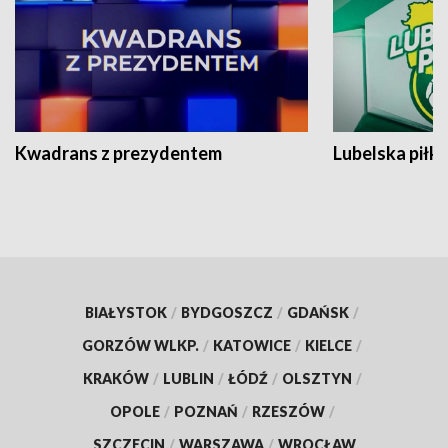
Kwadrans z prezydentem
Lubelska piłk
BIAŁYSTOK
/
BYDGOSZCZ
/
GDAŃSK
/
GORZÓW WLKP.
/
KATOWICE
/
KIELCE
/
KRAKÓW
/
LUBLIN
/
ŁÓDŹ
/
OLSZTYN
/
OPOLE
/
POZNAŃ
/
RZESZÓW
/
SZCZECIN
/
WARSZAWA
/
WROCŁAW