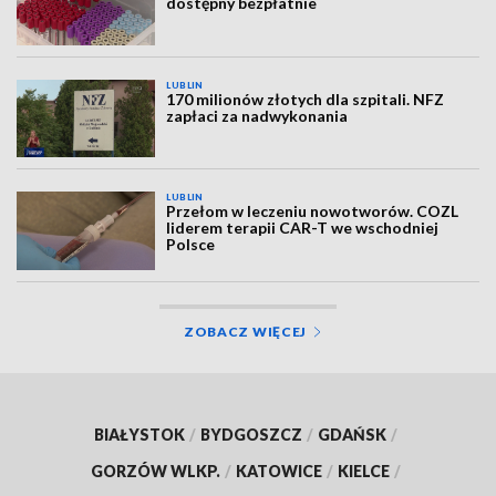
dostępny bezpłatnie
LUBLIN
170 milionów złotych dla szpitali. NFZ
zapłaci za nadwykonania
LUBLIN
Przełom w leczeniu nowotworów. COZL
liderem terapii CAR-T we wschodniej
Polsce
ZOBACZ WIĘCEJ
BIAŁYSTOK
/
BYDGOSZCZ
/
GDAŃSK
/
GORZÓW WLKP.
/
KATOWICE
/
KIELCE
/