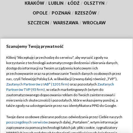
KRAKÓW
/
LUBLIN
/
ŁÓDŹ
/
OLSZTYN
/
OPOLE
/
POZNAŃ
/
RZESZÓW
/
SZCZECIN
/
WARSZAWA
/
WROCŁAW
Szanujemy Twoją prywatność
Dołącz do nas:
Kliknij "Akceptuję i przechodzę do serwisu", aby wyrazić zgody na
korzystanie z technologii automatycznego śledzenia i zbierania danych,
TVP
dostęp do informacji na Twoim urządzeniu końcowym i ich
Abonament TVP
przechowywanie oraz na przetwarzanie Twoich danych osobowych przez
Regulamin TVP
nas, czyli Telewizję Polską S.A. w likwidacji (zwaną dalej również „TVP”),
Emisja w TVP
Polityka prywatności
Zaufanych Partnerów z IAB* (1201 firm)
oraz pozostałych
Zaufanych
Partnerów TVP (93 firm)
, w celach marketingowych (w tym do
Centrum informacji TVP
Moje zgody
zautomatyzowanego dopasowania reklam do Twoich zainteresowań i
mierzenia ich skuteczności) i pozostałych, które wskazujemy poniżej, a
Naziemna Telewizja Cyfrowa
Pomoc
także zgody na udostępnianie przez nas identyfikatora PPID do Google.
Sklep TVP
Biuro reklamy
Twoje dane osobowe zbierane podczas odwiedzania przez Ciebie naszych
Rada Programowa
Kontakt
poszczególnych serwisów
zwanych dalej „Portalem”, w tym informacje
zapisywane za pomocą technologii takich jak: pliki cookie, sygnalizatory
System NOS
WWW lub innych podobnych technologii umożliwiających świadczenie