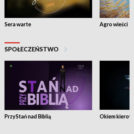
Sera warte
Agro wieści
SPOŁECZEŃSTWO
PrzyStań nad Biblią
Okiem kierow