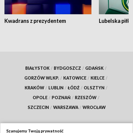
Kwadrans z prezydentem
Lubelska piłk
BIAŁYSTOK
/
BYDGOSZCZ
/
GDAŃSK
/
GORZÓW WLKP.
/
KATOWICE
/
KIELCE
/
KRAKÓW
/
LUBLIN
/
ŁÓDŹ
/
OLSZTYN
/
OPOLE
/
POZNAŃ
/
RZESZÓW
/
SZCZECIN
/
WARSZAWA
/
WROCŁAW
Szanujemy Twoją prywatność