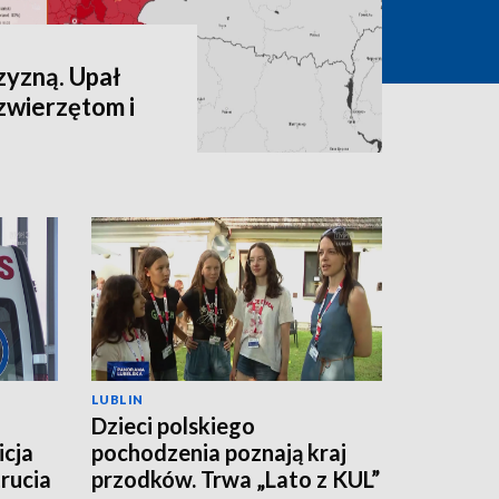
zyzną. Upał
zwierzętom i
LUBLIN
Dzieci polskiego
icja
pochodzenia poznają kraj
rucia
przodków. Trwa „Lato z KUL”