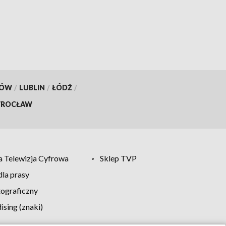
KÓW
/
LUBLIN
/
ŁÓDŹ
/
ROCŁAW
 Telewizja Cyfrowa
Sklep TVP
la prasy
tograficzny
sing (znaki)