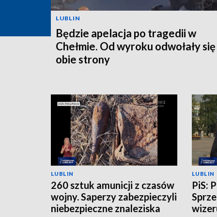
LUBLIN
Będzie apelacja po tragedii w
Chełmie. Od wyroku odwołały się
obie strony
LUBLIN
LUBLIN
260 sztuk amunicji z czasów
PiS: 
wojny. Saperzy zabezpieczyli
Sprze
niebezpieczne znaleziska
wizer