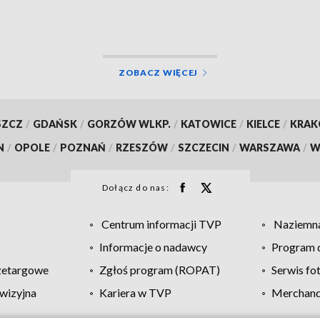
ZOBACZ WIĘCEJ
SZCZ
/
GDAŃSK
/
GORZÓW WLKP.
/
KATOWICE
/
KIELCE
/
KRA
N
/
OPOLE
/
POZNAŃ
/
RZESZÓW
/
SZCZECIN
/
WARSZAWA
/
W
Dołącz do nas:
Centrum informacji TVP
Naziemna
Informacje o nadawcy
Program d
zetargowe
Zgłoś program (ROPAT)
Serwis fo
wizyjna
Kariera w TVP
Merchandi