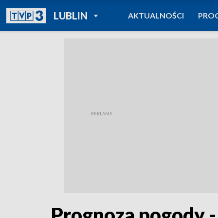
POWRÓT DO
LUBLIN
AKTUALNOŚCI
PRO
TVP REGIONY
Prognoza pogody -