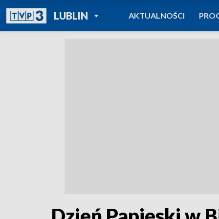
POWRÓT DO
LUBLIN
AKTUALNOŚCI
PRO
TVP REGIONY
Dzień Papieski w B