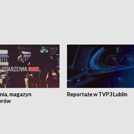
nia, magazyn
Reportaże w TVP3 Lublin
erów