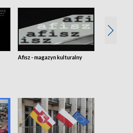
Afisz - magazyn kulturalny
Zobacz, co s