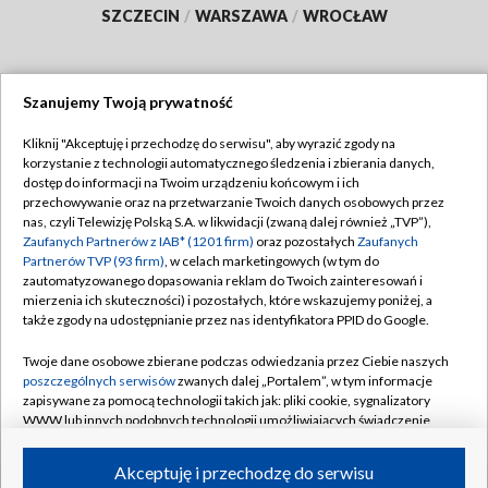
SZCZECIN
/
WARSZAWA
/
WROCŁAW
Szanujemy Twoją prywatność
Dołącz do nas:
Kliknij "Akceptuję i przechodzę do serwisu", aby wyrazić zgody na
korzystanie z technologii automatycznego śledzenia i zbierania danych,
TVP
dostęp do informacji na Twoim urządzeniu końcowym i ich
Abonament TVP
przechowywanie oraz na przetwarzanie Twoich danych osobowych przez
Regulamin TVP
nas, czyli Telewizję Polską S.A. w likwidacji (zwaną dalej również „TVP”),
Emisja w TVP
Polityka prywatności
Zaufanych Partnerów z IAB* (1201 firm)
oraz pozostałych
Zaufanych
Partnerów TVP (93 firm)
, w celach marketingowych (w tym do
Centrum informacji TVP
Moje zgody
zautomatyzowanego dopasowania reklam do Twoich zainteresowań i
mierzenia ich skuteczności) i pozostałych, które wskazujemy poniżej, a
Naziemna Telewizja Cyfrowa
Pomoc
także zgody na udostępnianie przez nas identyfikatora PPID do Google.
Sklep TVP
Biuro reklamy
Twoje dane osobowe zbierane podczas odwiedzania przez Ciebie naszych
Rada Programowa
Kontakt
poszczególnych serwisów
zwanych dalej „Portalem”, w tym informacje
zapisywane za pomocą technologii takich jak: pliki cookie, sygnalizatory
System NOS
WWW lub innych podobnych technologii umożliwiających świadczenie
dopasowanych i bezpiecznych usług, personalizację treści oraz reklam,
Informacje o nadawcy
Kanały
udostępnianie funkcji mediów społecznościowych oraz analizowanie
Akceptuję i przechodzę do serwisu
ruchu w Internecie.
Program dla prasy