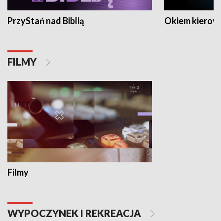
PrzyStań nad Biblią
Okiem kierow
FILMY
Filmy
WYPOCZYNEK I REKREACJA