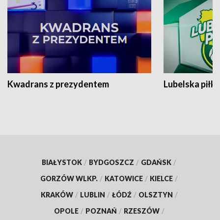
Kwadrans z prezydentem
Lubelska piłk
BIAŁYSTOK
/
BYDGOSZCZ
/
GDAŃSK
/
GORZÓW WLKP.
/
KATOWICE
/
KIELCE
/
KRAKÓW
/
LUBLIN
/
ŁÓDŹ
/
OLSZTYN
/
OPOLE
/
POZNAŃ
/
RZESZÓW
/