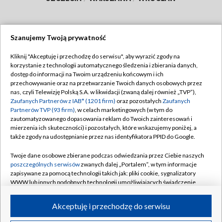
Szanujemy Twoją prywatność
Dołącz do nas:
Kliknij "Akceptuję i przechodzę do serwisu", aby wyrazić zgody na
korzystanie z technologii automatycznego śledzenia i zbierania danych,
TVP
dostęp do informacji na Twoim urządzeniu końcowym i ich
Abonament TVP
przechowywanie oraz na przetwarzanie Twoich danych osobowych przez
Regulamin TVP
nas, czyli Telewizję Polską S.A. w likwidacji (zwaną dalej również „TVP”),
Emisja w TVP
Polityka prywatności
Zaufanych Partnerów z IAB* (1201 firm)
oraz pozostałych
Zaufanych
Partnerów TVP (93 firm)
, w celach marketingowych (w tym do
Centrum informacji TVP
Moje zgody
zautomatyzowanego dopasowania reklam do Twoich zainteresowań i
mierzenia ich skuteczności) i pozostałych, które wskazujemy poniżej, a
Naziemna Telewizja Cyfrowa
Pomoc
także zgody na udostępnianie przez nas identyfikatora PPID do Google.
Sklep TVP
Biuro reklamy
Twoje dane osobowe zbierane podczas odwiedzania przez Ciebie naszych
Rada Programowa
Kontakt
poszczególnych serwisów
zwanych dalej „Portalem”, w tym informacje
zapisywane za pomocą technologii takich jak: pliki cookie, sygnalizatory
System NOS
WWW lub innych podobnych technologii umożliwiających świadczenie
dopasowanych i bezpiecznych usług, personalizację treści oraz reklam,
Informacje o nadawcy
Kanały
udostępnianie funkcji mediów społecznościowych oraz analizowanie
Akceptuję i przechodzę do serwisu
ruchu w Internecie.
Program dla prasy
©2026 Telewizja Polska S.A. w likwidacji