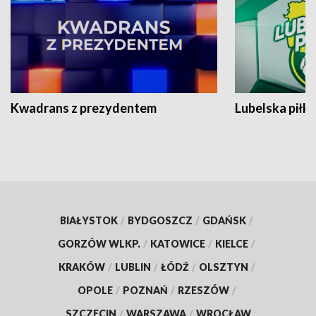
Kwadrans z prezydentem
Lubelska piłk
BIAŁYSTOK
/
BYDGOSZCZ
/
GDAŃSK
/
GORZÓW WLKP.
/
KATOWICE
/
KIELCE
/
KRAKÓW
/
LUBLIN
/
ŁÓDŹ
/
OLSZTYN
/
OPOLE
/
POZNAŃ
/
RZESZÓW
/
SZCZECIN
/
WARSZAWA
/
WROCŁAW