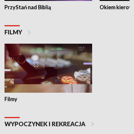
PrzyStań nad Biblią
Okiem kierow
FILMY
Filmy
WYPOCZYNEK I REKREACJA