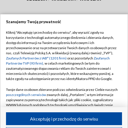
Szanujemy Twoją prywatność
Dołącz do nas:
Kliknij "Akceptuję i przechodzę do serwisu", aby wyrazić zgody na
korzystanie z technologii automatycznego śledzenia i zbierania danych,
TVP
dostęp do informacji na Twoim urządzeniu końcowym i ich
Abonament TVP
przechowywanie oraz na przetwarzanie Twoich danych osobowych przez
Regulamin TVP
nas, czyli Telewizję Polską S.A. w likwidacji (zwaną dalej również „TVP”),
Emisja w TVP
Polityka prywatności
Zaufanych Partnerów z IAB* (1201 firm)
oraz pozostałych
Zaufanych
Partnerów TVP (93 firm)
, w celach marketingowych (w tym do
Centrum informacji TVP
Moje zgody
zautomatyzowanego dopasowania reklam do Twoich zainteresowań i
mierzenia ich skuteczności) i pozostałych, które wskazujemy poniżej, a
Naziemna Telewizja Cyfrowa
Pomoc
także zgody na udostępnianie przez nas identyfikatora PPID do Google.
Sklep TVP
Biuro reklamy
Twoje dane osobowe zbierane podczas odwiedzania przez Ciebie naszych
Rada Programowa
Kontakt
poszczególnych serwisów
zwanych dalej „Portalem”, w tym informacje
zapisywane za pomocą technologii takich jak: pliki cookie, sygnalizatory
System NOS
WWW lub innych podobnych technologii umożliwiających świadczenie
dopasowanych i bezpiecznych usług, personalizację treści oraz reklam,
Informacje o nadawcy
Kanały
udostępnianie funkcji mediów społecznościowych oraz analizowanie
Akceptuję i przechodzę do serwisu
ruchu w Internecie.
Program dla prasy
©2026 Telewizja Polska S.A. w likwidacji