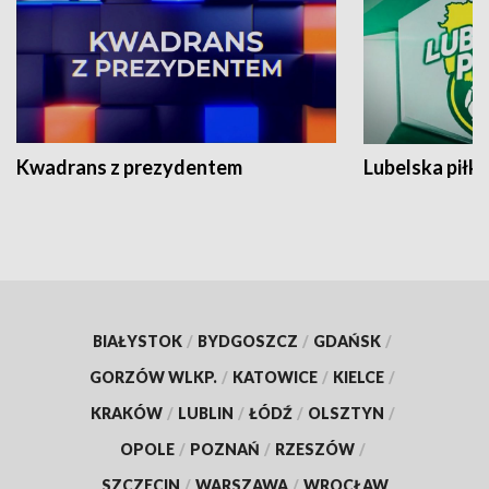
Kwadrans z prezydentem
Lubelska piłk
BIAŁYSTOK
/
BYDGOSZCZ
/
GDAŃSK
/
GORZÓW WLKP.
/
KATOWICE
/
KIELCE
/
KRAKÓW
/
LUBLIN
/
ŁÓDŹ
/
OLSZTYN
/
OPOLE
/
POZNAŃ
/
RZESZÓW
/
SZCZECIN
/
WARSZAWA
/
WROCŁAW