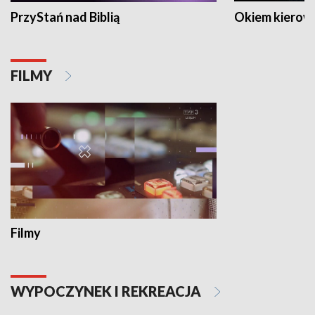
PrzyStań nad Biblią
Okiem kierow
FILMY
Filmy
WYPOCZYNEK I REKREACJA