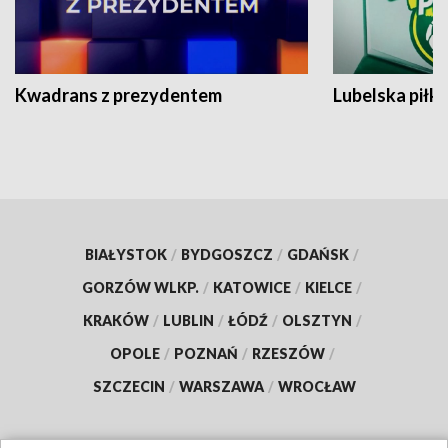
Kwadrans z prezydentem
Lubelska piłk
BIAŁYSTOK
/
BYDGOSZCZ
/
GDAŃSK
/
GORZÓW WLKP.
/
KATOWICE
/
KIELCE
/
KRAKÓW
/
LUBLIN
/
ŁÓDŹ
/
OLSZTYN
/
OPOLE
/
POZNAŃ
/
RZESZÓW
/
SZCZECIN
/
WARSZAWA
/
WROCŁAW