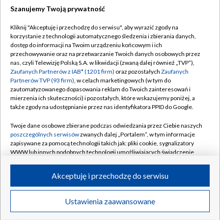
Szanujemy Twoją prywatność
Dołącz do nas:
Kliknij "Akceptuję i przechodzę do serwisu", aby wyrazić zgody na
korzystanie z technologii automatycznego śledzenia i zbierania danych,
TVP
dostęp do informacji na Twoim urządzeniu końcowym i ich
Abonament TVP
przechowywanie oraz na przetwarzanie Twoich danych osobowych przez
Regulamin TVP
nas, czyli Telewizję Polską S.A. w likwidacji (zwaną dalej również „TVP”),
Emisja w TVP
Polityka prywatności
Zaufanych Partnerów z IAB* (1201 firm)
oraz pozostałych
Zaufanych
Partnerów TVP (93 firm)
, w celach marketingowych (w tym do
Centrum informacji TVP
Moje zgody
zautomatyzowanego dopasowania reklam do Twoich zainteresowań i
mierzenia ich skuteczności) i pozostałych, które wskazujemy poniżej, a
Naziemna Telewizja Cyfrowa
Pomoc
także zgody na udostępnianie przez nas identyfikatora PPID do Google.
Sklep TVP
Biuro reklamy
Twoje dane osobowe zbierane podczas odwiedzania przez Ciebie naszych
Rada Programowa
Kontakt
poszczególnych serwisów
zwanych dalej „Portalem”, w tym informacje
zapisywane za pomocą technologii takich jak: pliki cookie, sygnalizatory
System NOS
WWW lub innych podobnych technologii umożliwiających świadczenie
dopasowanych i bezpiecznych usług, personalizację treści oraz reklam,
Informacje o nadawcy
Kanały
udostępnianie funkcji mediów społecznościowych oraz analizowanie
Akceptuję i przechodzę do serwisu
ruchu w Internecie.
Program dla prasy
©2026 Telewizja Polska S.A. w likwidacji
Biuro Reklamy
Twoje dane osobowe zbierane podczas odwiedzania przez Ciebie
Ustawienia zaawansowane
poszczególnych serwisów
na Portalu, takie jak adresy IP, identyfikatory
Ogłoszenie przetargowe
Twoich urządzeń końcowych i identyfikatory plików cookie, informacje o