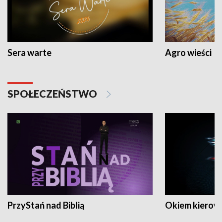
Sera warte
Agro wieści
SPOŁECZEŃSTWO
PrzyStań nad Biblią
Okiem kierow