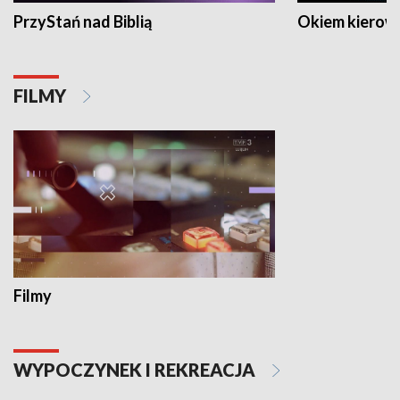
PrzyStań nad Biblią
Okiem kierow
FILMY
Filmy
WYPOCZYNEK I REKREACJA