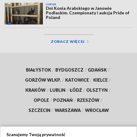
LUBLIN
Dni Konia Arabskiego w Janowie
Podlaskim. Czempionaty i aukcja Pride of
Poland
ZOBACZ WIĘCEJ
BIAŁYSTOK
/
BYDGOSZCZ
/
GDAŃSK
/
GORZÓW WLKP.
/
KATOWICE
/
KIELCE
/
KRAKÓW
/
LUBLIN
/
ŁÓDŹ
/
OLSZTYN
/
OPOLE
/
POZNAŃ
/
RZESZÓW
/
SZCZECIN
/
WARSZAWA
/
WROCŁAW
Szanujemy Twoją prywatność