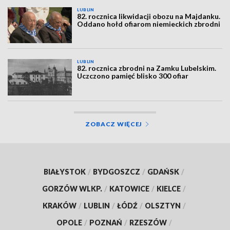
LUBLIN
82. rocznica likwidacji obozu na Majdanku.
Oddano hołd ofiarom niemieckich zbrodni
LUBLIN
82. rocznica zbrodni na Zamku Lubelskim.
Uczczono pamięć blisko 300 ofiar
ZOBACZ WIĘCEJ
BIAŁYSTOK
/
BYDGOSZCZ
/
GDAŃSK
/
GORZÓW WLKP.
/
KATOWICE
/
KIELCE
/
KRAKÓW
/
LUBLIN
/
ŁÓDŹ
/
OLSZTYN
/
OPOLE
/
POZNAŃ
/
RZESZÓW
/