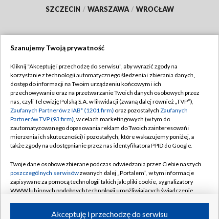
SZCZECIN
/
WARSZAWA
/
WROCŁAW
Szanujemy Twoją prywatność
Dołącz do nas:
Kliknij "Akceptuję i przechodzę do serwisu", aby wyrazić zgody na
korzystanie z technologii automatycznego śledzenia i zbierania danych,
TVP
dostęp do informacji na Twoim urządzeniu końcowym i ich
Abonament TVP
przechowywanie oraz na przetwarzanie Twoich danych osobowych przez
Regulamin TVP
nas, czyli Telewizję Polską S.A. w likwidacji (zwaną dalej również „TVP”),
Emisja w TVP
Polityka prywatności
Zaufanych Partnerów z IAB* (1201 firm)
oraz pozostałych
Zaufanych
Partnerów TVP (93 firm)
, w celach marketingowych (w tym do
Centrum informacji TVP
Moje zgody
zautomatyzowanego dopasowania reklam do Twoich zainteresowań i
mierzenia ich skuteczności) i pozostałych, które wskazujemy poniżej, a
Naziemna Telewizja Cyfrowa
Pomoc
także zgody na udostępnianie przez nas identyfikatora PPID do Google.
Sklep TVP
Biuro reklamy
Twoje dane osobowe zbierane podczas odwiedzania przez Ciebie naszych
Rada Programowa
Kontakt
poszczególnych serwisów
zwanych dalej „Portalem”, w tym informacje
zapisywane za pomocą technologii takich jak: pliki cookie, sygnalizatory
System NOS
WWW lub innych podobnych technologii umożliwiających świadczenie
dopasowanych i bezpiecznych usług, personalizację treści oraz reklam,
Informacje o nadawcy
Kanały
udostępnianie funkcji mediów społecznościowych oraz analizowanie
Akceptuję i przechodzę do serwisu
ruchu w Internecie.
Program dla prasy