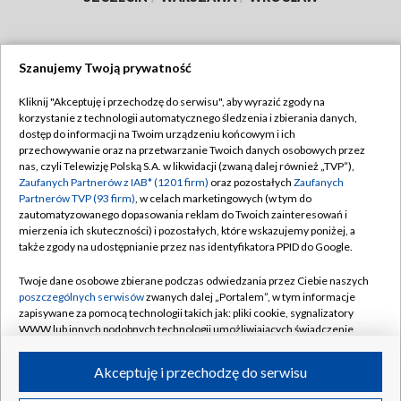
Szanujemy Twoją prywatność
Dołącz do nas:
Kliknij "Akceptuję i przechodzę do serwisu", aby wyrazić zgody na
korzystanie z technologii automatycznego śledzenia i zbierania danych,
TVP
dostęp do informacji na Twoim urządzeniu końcowym i ich
Abonament TVP
przechowywanie oraz na przetwarzanie Twoich danych osobowych przez
Regulamin TVP
nas, czyli Telewizję Polską S.A. w likwidacji (zwaną dalej również „TVP”),
Emisja w TVP
Polityka prywatności
Zaufanych Partnerów z IAB* (1201 firm)
oraz pozostałych
Zaufanych
Partnerów TVP (93 firm)
, w celach marketingowych (w tym do
Centrum informacji TVP
Moje zgody
zautomatyzowanego dopasowania reklam do Twoich zainteresowań i
mierzenia ich skuteczności) i pozostałych, które wskazujemy poniżej, a
Naziemna Telewizja Cyfrowa
Pomoc
także zgody na udostępnianie przez nas identyfikatora PPID do Google.
Sklep TVP
Biuro reklamy
Twoje dane osobowe zbierane podczas odwiedzania przez Ciebie naszych
Rada Programowa
Kontakt
poszczególnych serwisów
zwanych dalej „Portalem”, w tym informacje
zapisywane za pomocą technologii takich jak: pliki cookie, sygnalizatory
System NOS
WWW lub innych podobnych technologii umożliwiających świadczenie
dopasowanych i bezpiecznych usług, personalizację treści oraz reklam,
Informacje o nadawcy
Kanały
udostępnianie funkcji mediów społecznościowych oraz analizowanie
Akceptuję i przechodzę do serwisu
ruchu w Internecie.
Program dla prasy
©2026 Telewizja Polska S.A. w likwidacji