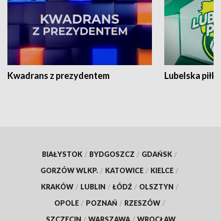
Kwadrans z prezydentem
Lubelska piłk
BIAŁYSTOK
/
BYDGOSZCZ
/
GDAŃSK
/
GORZÓW WLKP.
/
KATOWICE
/
KIELCE
/
KRAKÓW
/
LUBLIN
/
ŁÓDŹ
/
OLSZTYN
/
OPOLE
/
POZNAŃ
/
RZESZÓW
/
SZCZECIN
/
WARSZAWA
/
WROCŁAW