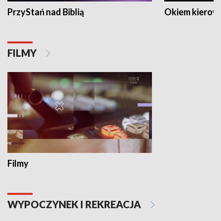
PrzyStań nad Biblią
Okiem kierow
FILMY
Filmy
WYPOCZYNEK I REKREACJA