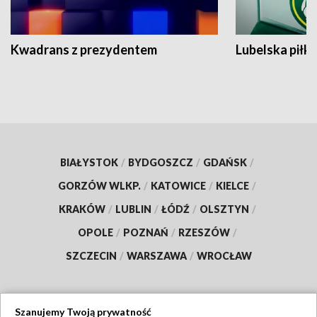
Kwadrans z prezydentem
Lubelska piłk
BIAŁYSTOK
/
BYDGOSZCZ
/
GDAŃSK
/
GORZÓW WLKP.
/
KATOWICE
/
KIELCE
/
KRAKÓW
/
LUBLIN
/
ŁÓDŹ
/
OLSZTYN
/
OPOLE
/
POZNAŃ
/
RZESZÓW
/
SZCZECIN
/
WARSZAWA
/
WROCŁAW
Szanujemy Twoją prywatność