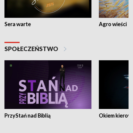
Sera warte
Agro wieści
SPOŁECZEŃSTWO
PrzyStań nad Biblią
Okiem kierow