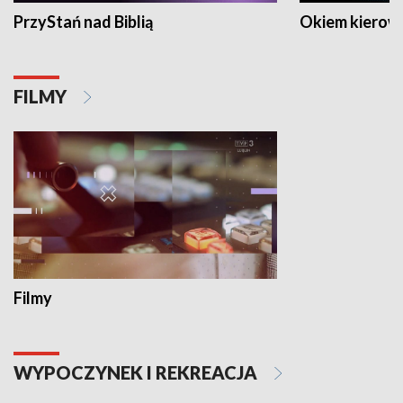
PrzyStań nad Biblią
Okiem kierow
FILMY
Filmy
WYPOCZYNEK I REKREACJA