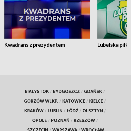
Kwadrans z prezydentem
Lubelska piłk
BIAŁYSTOK
/
BYDGOSZCZ
/
GDAŃSK
/
GORZÓW WLKP.
/
KATOWICE
/
KIELCE
/
KRAKÓW
/
LUBLIN
/
ŁÓDŹ
/
OLSZTYN
/
OPOLE
/
POZNAŃ
/
RZESZÓW
/
SZCZECIN
/
WARSZAWA
/
WROCŁAW