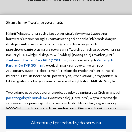
Szanujemy Twoją prywatność
Dołącz do nas:
Kliknij "Akceptuję i przechodzę do serwisu", aby wyrazić zgody na
korzystanie z technologii automatycznego śledzenia i zbierania danych,
TVP
dostęp do informacji na Twoim urządzeniu końcowym i ich
Abonament TVP
przechowywanie oraz na przetwarzanie Twoich danych osobowych przez
Regulamin TVP
nas, czyli Telewizję Polską S.A. w likwidacji (zwaną dalej również „TVP”),
Emisja w TVP
Polityka prywatności
Zaufanych Partnerów z IAB* (1201 firm)
oraz pozostałych
Zaufanych
Partnerów TVP (93 firm)
, w celach marketingowych (w tym do
Centrum informacji TVP
Moje zgody
zautomatyzowanego dopasowania reklam do Twoich zainteresowań i
mierzenia ich skuteczności) i pozostałych, które wskazujemy poniżej, a
Naziemna Telewizja Cyfrowa
Pomoc
także zgody na udostępnianie przez nas identyfikatora PPID do Google.
Sklep TVP
Biuro reklamy
Twoje dane osobowe zbierane podczas odwiedzania przez Ciebie naszych
Rada Programowa
Kontakt
poszczególnych serwisów
zwanych dalej „Portalem”, w tym informacje
zapisywane za pomocą technologii takich jak: pliki cookie, sygnalizatory
System NOS
WWW lub innych podobnych technologii umożliwiających świadczenie
dopasowanych i bezpiecznych usług, personalizację treści oraz reklam,
Informacje o nadawcy
Kanały
udostępnianie funkcji mediów społecznościowych oraz analizowanie
Akceptuję i przechodzę do serwisu
ruchu w Internecie.
Program dla prasy
©2026 Telewizja Polska S.A. w likwidacji