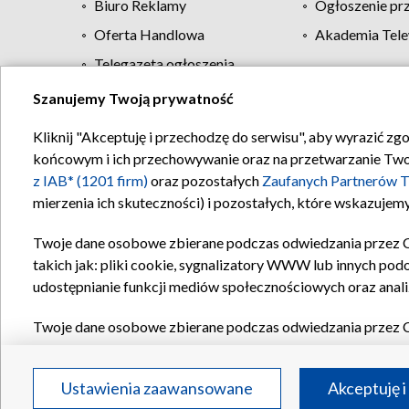
Biuro Reklamy
Ogłoszenie pr
Oferta Handlowa
Akademia Tele
Telegazeta ogłoszenia
Szanujemy Twoją prywatność
Regulamin TVP
Kliknij "Akceptuję i przechodzę do serwisu", aby wyrazić zg
końcowym i ich przechowywanie oraz na przetwarzanie Twoich
z IAB* (1201 firm)
oraz pozostałych
Zaufanych Partnerów T
mierzenia ich skuteczności) i pozostałych, które wskazujemy
Twoje dane osobowe zbierane podczas odwiedzania przez 
takich jak: pliki cookie, sygnalizatory WWW lub innych pod
udostępnianie funkcji mediów społecznościowych oraz anali
Twoje dane osobowe zbierane podczas odwiedzania przez 
plików cookie, informacje o Twoich wyszukiwaniach w serwi
Partnerów TVP
dla realizacji następujących celów i funkc
Ustawienia zaawansowane
Akceptuję i
reklam, tworzenia profilu spersonalizowanych reklam, tworz