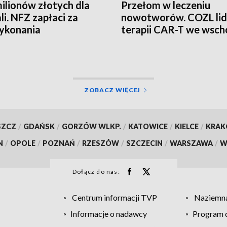
ilionów złotych dla
Przełom w leczeniu
li. NFZ zapłaci za
nowotworów. COZL li
ykonania
terapii CAR-T we wsch
Polsce
ZOBACZ WIĘCEJ
SZCZ
/
GDAŃSK
/
GORZÓW WLKP.
/
KATOWICE
/
KIELCE
/
KRA
N
/
OPOLE
/
POZNAŃ
/
RZESZÓW
/
SZCZECIN
/
WARSZAWA
/
W
Dołącz do nas:
Centrum informacji TVP
Naziemna
Informacje o nadawcy
Program d