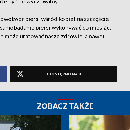
że być niewyczuwalny.
owotwór piersi wśród kobiet na szczęście
e samobadanie piersi wykonywać co miesiąc.
ach może uratować nasze zdrowie, a nawet
UDOSTĘPNIJ NA X
ZOBACZ TAKŻE