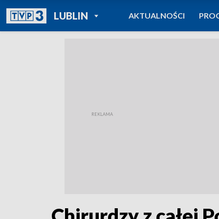
POWRÓT DO
LUBLIN
AKTUALNOŚCI
PRO
TVP REGIONY
Chirurdzy z całej P