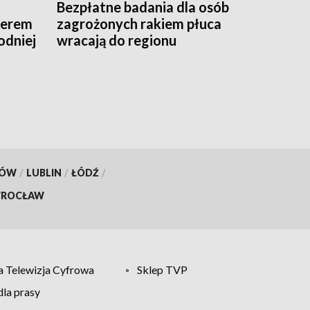
Bezpłatne badania dla osób
derem
zagrożonych rakiem płuca
odniej
wracają do regionu
KÓW
/
LUBLIN
/
ŁÓDŹ
/
ROCŁAW
 Telewizja Cyfrowa
Sklep TVP
la prasy