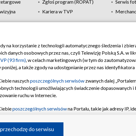
zetargowe
Zgłoś program (ROPAT)
Serwis fo
wizyjna
Kariera w TVP
Merchandi
Polityka prywatności
Moje zgody
Pomoc
Biuro re
ody na korzystanie z technologii automatycznego śledzenia i zbie
 danych osobowych przez nas, czyli Telewizję Polską S.A. w likw
VP (93 firm)
, w celach marketingowych (w tym do zautomatyzow
 poniżej, a także zgody na udostępnianie przez nas identyfikator
Ciebie naszych
poszczególnych serwisów
zwanych dalej „Portalem
obnych technologii umożliwiających świadczenie dopasowanych i be
zowanie ruchu w Internecie.
Ciebie
poszczególnych serwisów
na Portalu, takie jak adresy IP, 
sach Portalu czy historia odwiedzin będą przetwarzane przez TV
ji: przechowywania informacji na urządzeniu lub dostęp do nich,
©2026 Telewizja Polska S.A. w likwidacji
 przechodzę do serwisu
enia profilu spersonalizowanych treści, wyboru spersonalizowany