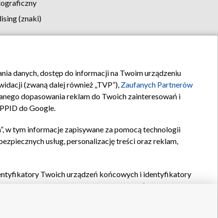
tograficzny
sing (znaki)
klamy
Kontakt
rania danych, dostęp do informacji na Twoim urządzeniu
idacji (zwaną dalej również „TVP”),
Zaufanych Partnerów
anego dopasowania reklam do Twoich zainteresowań i
a PPID do Google.
”, w tym informacje zapisywane za pomocą technologii
zpiecznych usług, personalizację treści oraz reklam,
identyfikatory Twoich urządzeń końcowych i identyfikatory
P,
Zaufanych Partnerów z IAB
oraz pozostałych
Zaufanych
 wyboru podstawowych reklam, wyboru spersonalizowanych
ch treści, pomiaru wydajności reklam, pomiaru wydajności