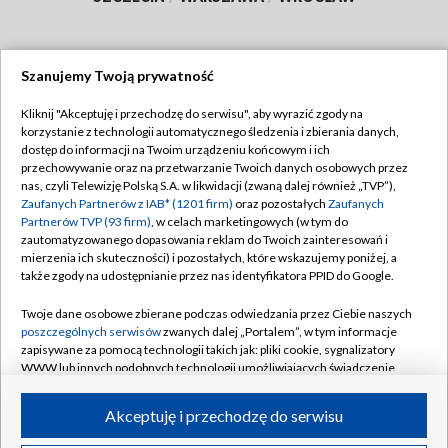
Szanujemy Twoją prywatność
Dołącz do nas:
Kliknij "Akceptuję i przechodzę do serwisu", aby wyrazić zgody na
korzystanie z technologii automatycznego śledzenia i zbierania danych,
TVP
dostęp do informacji na Twoim urządzeniu końcowym i ich
Abonament TVP
przechowywanie oraz na przetwarzanie Twoich danych osobowych przez
Regulamin TVP
nas, czyli Telewizję Polską S.A. w likwidacji (zwaną dalej również „TVP”),
Emisja w TVP
Polityka prywatności
Zaufanych Partnerów z IAB* (1201 firm)
oraz pozostałych
Zaufanych
Partnerów TVP (93 firm)
, w celach marketingowych (w tym do
Centrum informacji TVP
Moje zgody
zautomatyzowanego dopasowania reklam do Twoich zainteresowań i
mierzenia ich skuteczności) i pozostałych, które wskazujemy poniżej, a
Naziemna Telewizja Cyfrowa
Pomoc
także zgody na udostępnianie przez nas identyfikatora PPID do Google.
Sklep TVP
Biuro reklamy
Twoje dane osobowe zbierane podczas odwiedzania przez Ciebie naszych
Rada Programowa
Kontakt
poszczególnych serwisów
zwanych dalej „Portalem”, w tym informacje
zapisywane za pomocą technologii takich jak: pliki cookie, sygnalizatory
System NOS
WWW lub innych podobnych technologii umożliwiających świadczenie
dopasowanych i bezpiecznych usług, personalizację treści oraz reklam,
Informacje o nadawcy
Kanały
udostępnianie funkcji mediów społecznościowych oraz analizowanie
Akceptuję i przechodzę do serwisu
ruchu w Internecie.
Program dla prasy
©2026 Telewizja Polska S.A. w likwidacji