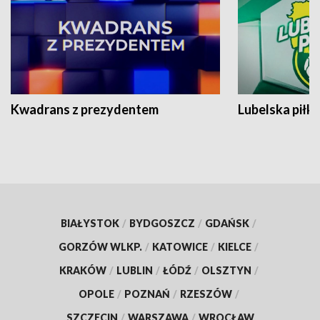
Kwadrans z prezydentem
Lubelska piłk
BIAŁYSTOK
/
BYDGOSZCZ
/
GDAŃSK
/
GORZÓW WLKP.
/
KATOWICE
/
KIELCE
/
KRAKÓW
/
LUBLIN
/
ŁÓDŹ
/
OLSZTYN
/
OPOLE
/
POZNAŃ
/
RZESZÓW
/
SZCZECIN
/
WARSZAWA
/
WROCŁAW