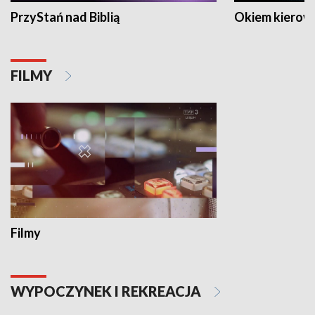
PrzyStań nad Biblią
Okiem kierow
FILMY
Filmy
WYPOCZYNEK I REKREACJA