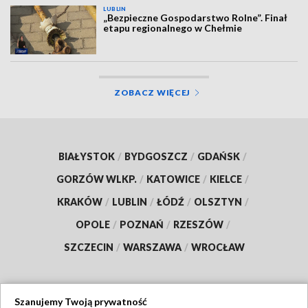
LUBLIN
„Bezpieczne Gospodarstwo Rolne”. Finał
etapu regionalnego w Chełmie
ZOBACZ WIĘCEJ
BIAŁYSTOK
/
BYDGOSZCZ
/
GDAŃSK
/
GORZÓW WLKP.
/
KATOWICE
/
KIELCE
/
KRAKÓW
/
LUBLIN
/
ŁÓDŹ
/
OLSZTYN
/
OPOLE
/
POZNAŃ
/
RZESZÓW
/
SZCZECIN
/
WARSZAWA
/
WROCŁAW
Szanujemy Twoją prywatność