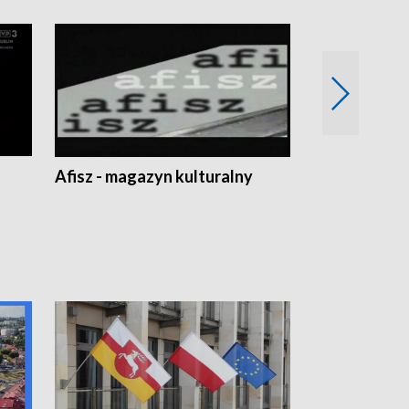
Afisz - magazyn kulturalny
Zobacz, co s