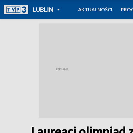
POWRÓT DO
LUBLIN
AKTUALNOŚCI
PRO
TVP REGIONY
Laureaci olimpiad 