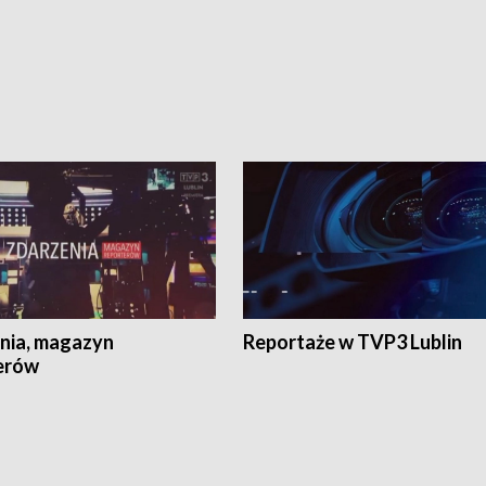
nia, magazyn
Reportaże w TVP3 Lublin
erów