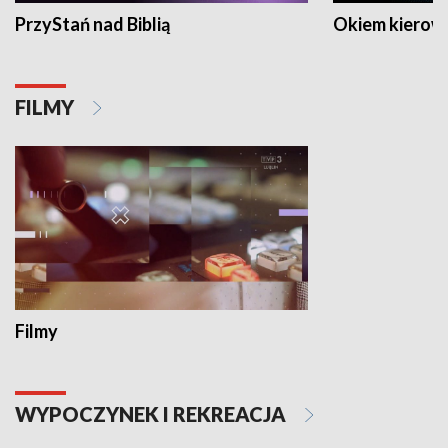
PrzyStań nad Biblią
Okiem kierow
FILMY
Filmy
WYPOCZYNEK I REKREACJA