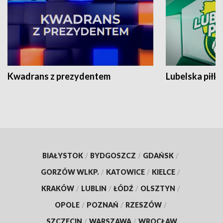
Kwadrans z prezydentem
Lubelska piłk
BIAŁYSTOK
/
BYDGOSZCZ
/
GDAŃSK
/
GORZÓW WLKP.
/
KATOWICE
/
KIELCE
/
KRAKÓW
/
LUBLIN
/
ŁÓDŹ
/
OLSZTYN
/
OPOLE
/
POZNAŃ
/
RZESZÓW
/
SZCZECIN
/
WARSZAWA
/
WROCŁAW