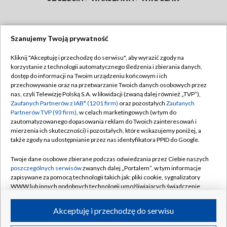
Szanujemy Twoją prywatność
Dołącz do nas:
Kliknij "Akceptuję i przechodzę do serwisu", aby wyrazić zgody na
korzystanie z technologii automatycznego śledzenia i zbierania danych,
TVP
dostęp do informacji na Twoim urządzeniu końcowym i ich
Abonament TVP
przechowywanie oraz na przetwarzanie Twoich danych osobowych przez
Regulamin TVP
nas, czyli Telewizję Polską S.A. w likwidacji (zwaną dalej również „TVP”),
Emisja w TVP
Polityka prywatności
Zaufanych Partnerów z IAB* (1201 firm)
oraz pozostałych
Zaufanych
Partnerów TVP (93 firm)
, w celach marketingowych (w tym do
Centrum informacji TVP
Moje zgody
zautomatyzowanego dopasowania reklam do Twoich zainteresowań i
mierzenia ich skuteczności) i pozostałych, które wskazujemy poniżej, a
Naziemna Telewizja Cyfrowa
Pomoc
także zgody na udostępnianie przez nas identyfikatora PPID do Google.
Sklep TVP
Biuro reklamy
Twoje dane osobowe zbierane podczas odwiedzania przez Ciebie naszych
Rada Programowa
Kontakt
poszczególnych serwisów
zwanych dalej „Portalem”, w tym informacje
zapisywane za pomocą technologii takich jak: pliki cookie, sygnalizatory
System NOS
WWW lub innych podobnych technologii umożliwiających świadczenie
dopasowanych i bezpiecznych usług, personalizację treści oraz reklam,
Informacje o nadawcy
Kanały
udostępnianie funkcji mediów społecznościowych oraz analizowanie
Akceptuję i przechodzę do serwisu
ruchu w Internecie.
Program dla prasy
©2026 Telewizja Polska S.A. w likwidacji