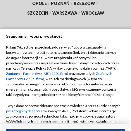
OPOLE
/
POZNAŃ
/
RZESZÓW
/
SZCZECIN
/
WARSZAWA
/
WROCŁAW
Szanujemy Twoją prywatność
Dołącz do nas:
Kliknij "Akceptuję i przechodzę do serwisu", aby wyrazić zgody na
korzystanie z technologii automatycznego śledzenia i zbierania danych,
TVP
dostęp do informacji na Twoim urządzeniu końcowym i ich
Abonament TVP
przechowywanie oraz na przetwarzanie Twoich danych osobowych przez
Regulamin TVP
nas, czyli Telewizję Polską S.A. w likwidacji (zwaną dalej również „TVP”),
Emisja w TVP
Polityka prywatności
Zaufanych Partnerów z IAB* (1201 firm)
oraz pozostałych
Zaufanych
Partnerów TVP (93 firm)
, w celach marketingowych (w tym do
Centrum informacji TVP
Moje zgody
zautomatyzowanego dopasowania reklam do Twoich zainteresowań i
mierzenia ich skuteczności) i pozostałych, które wskazujemy poniżej, a
Naziemna Telewizja Cyfrowa
Pomoc
także zgody na udostępnianie przez nas identyfikatora PPID do Google.
Sklep TVP
Biuro reklamy
Twoje dane osobowe zbierane podczas odwiedzania przez Ciebie naszych
Rada Programowa
Kontakt
poszczególnych serwisów
zwanych dalej „Portalem”, w tym informacje
zapisywane za pomocą technologii takich jak: pliki cookie, sygnalizatory
System NOS
WWW lub innych podobnych technologii umożliwiających świadczenie
dopasowanych i bezpiecznych usług, personalizację treści oraz reklam,
Informacje o nadawcy
Kanały