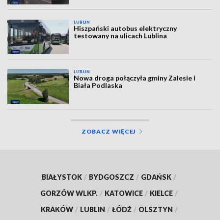
LUBLIN
Hiszpański autobus elektryczny
testowany na ulicach Lublina
LUBLIN
Nowa droga połączyła gminy Zalesie i
Biała Podlaska
ZOBACZ WIĘCEJ
BIAŁYSTOK
/
BYDGOSZCZ
/
GDAŃSK
/
GORZÓW WLKP.
/
KATOWICE
/
KIELCE
/
KRAKÓW
/
LUBLIN
/
ŁÓDŹ
/
OLSZTYN
/