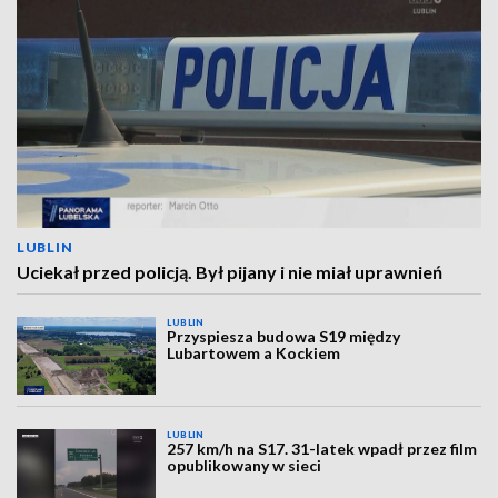
LUBLIN
Uciekał przed policją. Był pijany i nie miał uprawnień
LUBLIN
Przyspiesza budowa S19 między
Lubartowem a Kockiem
LUBLIN
257 km/h na S17. 31-latek wpadł przez film
opublikowany w sieci