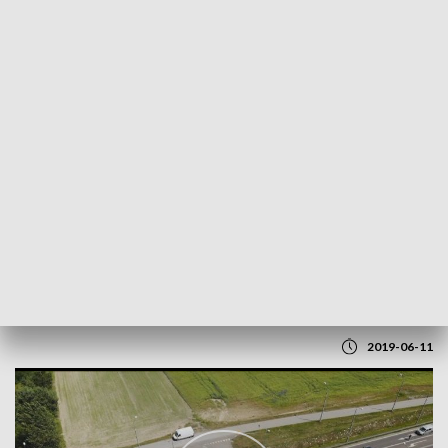
POWRÓT DO
LUBLIN
TVP REGIONY
Wypadek drogowy w Białej Podlaskiej
2019-06-11